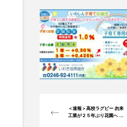
＜速報＞高校ラグビー 勿来
工業が２５年ぶり花園へ 磐
城は無念の棄権