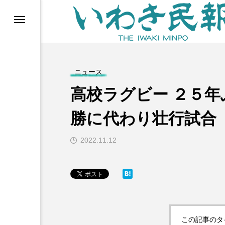
らす（旧 個処から）
ニュース
高校ラグビー ２５
勝に代わり壮行試合
2022.11.12
等)
ブ
この記事のタ