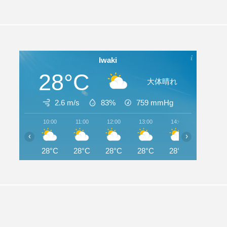
Iwaki
28°C
大体晴れ
2.6 m/s
83%
759
mmHg
10:00
11:00
12:00
13:00
14:00
15:00
‹
›
28°C
28°C
28°C
28°C
28°C
28°C