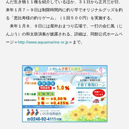
んだ生き物１１種を紹介しているほか、３１日から正月三が日、
来年１月７～９日は制限時間内に釣り竿でオリジナルグッズを釣
る「恵比寿様の釣りゲーム」（１回５００円）を実施する。
来年１月８、９日には屋外おまつり広場で、一打の会仁風（じ
んぷう）の和太鼓演奏が披露される。詳細は、同館公式ホームペ
ージ＝
http://www.aquamarine.or.jp
＝まで。