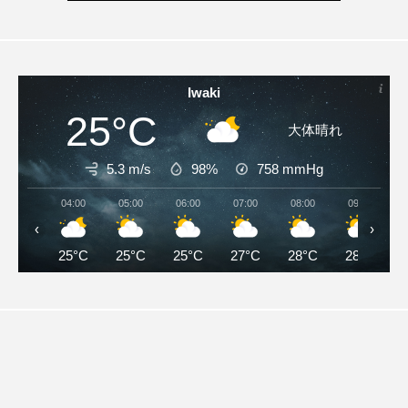
Iwaki
25°C
大体晴れ
5.3 m/s
98%
758
mmHg
04:00
05:00
06:00
07:00
08:00
09:00
‹
›
25°C
25°C
25°C
27°C
28°C
28°C