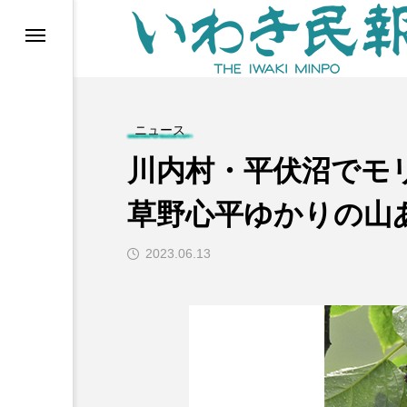
らす（旧 個処から）
ニュース
川内村・平伏沼でモ
草野心平ゆかりの山
2023.06.13
等)
ブ