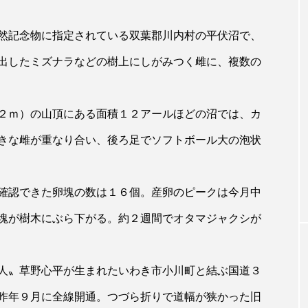
然記念物に指定されている双葉郡川内村の平伏沼で、
出したミズナラなどの樹上にしがみつく雌に、複数の
２ｍ）の山頂にある面積１２アールほどの沼では、カ
きな雌が重なり合い、後ろ足でソフトボール大の泡状
確認できた卵塊の数は１６個。産卵のピークは今月中
塊が樹木にぶら下がる。約２週間でオタマジャクシが
人〟草野心平が生まれたいわき市小川町と結ぶ国道３
昨年９月に全線開通。つづら折りで道幅が狭かった旧