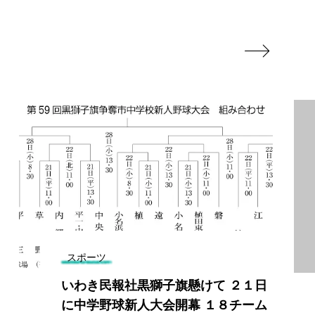

スポーツ
いわき民報社黒獅子旗懸けて ２１日
に中学野球新人大会開幕 １８チーム