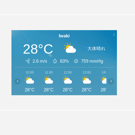
Iwaki
28°C
大体晴れ
2.6 m/s
83%
759
mmHg
10:00
11:00
12:00
13:00
14:00
15:00
‹
›
28°C
28°C
28°C
28°C
28°C
28°C