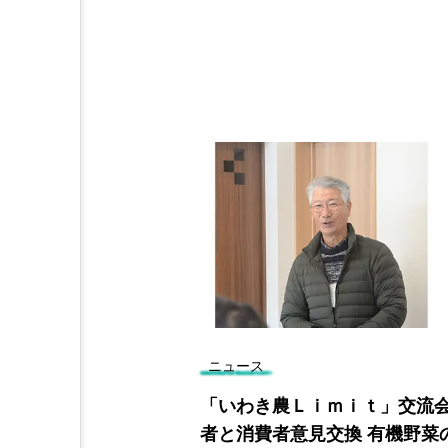
ニュース
善報告書を提
「いわき農Ｌｉｍｉｔ」交流会
不正追及へ
者と消費者意見交換 有機野菜