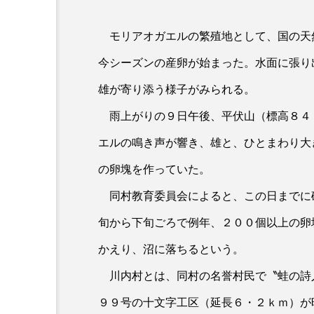
モリアオガエルの繁殖地として、国の天
今シーズンの産卵が始まった。水面に張り
雄が寄り添う様子がみられる。
雨上がりの９日午後、平伏山（標高８４
エルの鳴き声が響き、雄と、ひとまわり大
の卵塊を作っていた。
同村教育委員会によると、この日までに
旬から下旬ごろで例年、２００個以上の卵
かえり、沼に落ちるという。
川内村とは、同村の名誉村民で〝蛙の詩
９９号の十文字工区（延長６・２ｋｍ）が