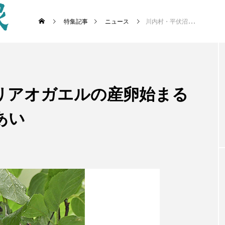
特集記事
ニュース
川内村・平伏沼でモリアオガエルの産卵始まる 草野心平ゆかりの山あい
リアオガエルの産卵始まる
あい