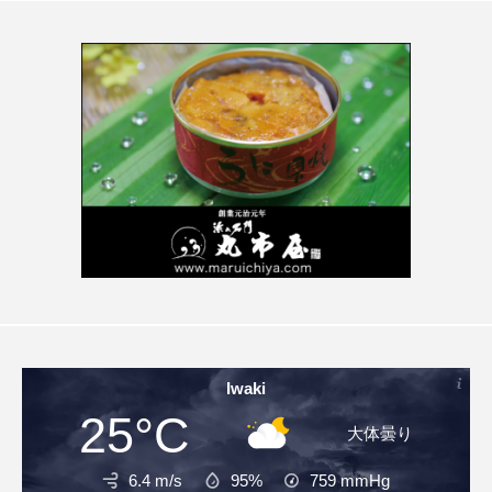
Iwaki
25°C
大体曇り
6.4 m/s
95%
759
mmHg