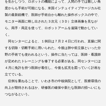
を生かしつつ、ロボットの機能によって、人間の手では難しい角
度からも手術が可能になる。米国インテュイティブサージカル社
製の最新鋭機で、医師が手術台から離れた操作ボックスの中で、
モニター画面に映し出された３次元（３Ｄ）立体画像を見なが
ら、両手・両足を使って、ロボットアームを遠隔で動かしてい
く。
同センターによると、１例目は７月２４日に行われ、直腸に関
する切除・切断手術に用いられた。今後は肺や前立腺といった分
野の手術でも使われるという。操作に当たっては、医師・看護師
が定めれたトレーニングを修了する必要がある。同センターには
４月に免許を持つ医師が着任し、今後も拡充を図っていく計画を
立てている。
症例を重ねることで、いわき市の中核病院として、医療環境の
向上が期待されるほか、研修医の確保や新たな医師の招へいにも
つながるという。