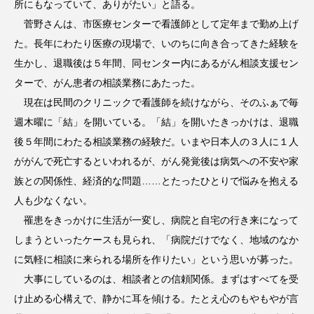
所にもなっていて、ありがたい」と語る。
菅野さんは、市医療センターで看護師として定年まで勤め上げ
た。長年にわたり医療の現場で、いのちに向き合ってきた経験を
生かし、退職後は５年間、同センター内にあるがん相談支援セン
ターで、がん患者の相談業務にあたった。
現在は民間のクリニックで看護師を続けながら、そのふぁで毎
週木曜に「結」を開いている。「結」を開いたきっかけは、退職
後５年間にわたる相談業務の経験だ。いまや日本人の３人に１人
ががんで死亡するといわれるが、がん発覚後は病気への不安や家
族との関係性、経済的な問題……とたったひとりで悩みを抱える
人も少なくない。
罹患をきっかけに生活が一変し、病院と自宅の行き来になって
しまうといったケースも見られ、「病院だけでなく、地域のなか
に気軽に相談に来られる場所を作りたい」という思いが募った。
大事にしているのは、相談者との信頼関係。まずはすべてを受
け止める心構えで、静かに耳を傾ける。たとえ心のもやもやが言