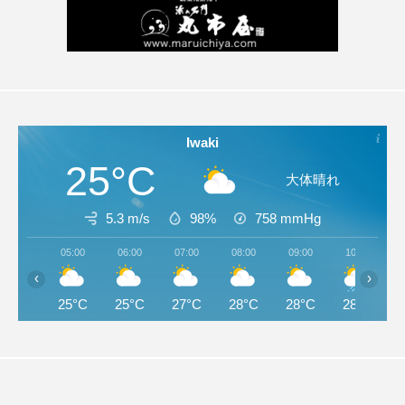
Iwaki
25°C
大体晴れ
5.3 m/s
98%
758
mmHg
05:00
06:00
07:00
08:00
09:00
10:00
‹
›
25°C
25°C
27°C
28°C
28°C
28°C