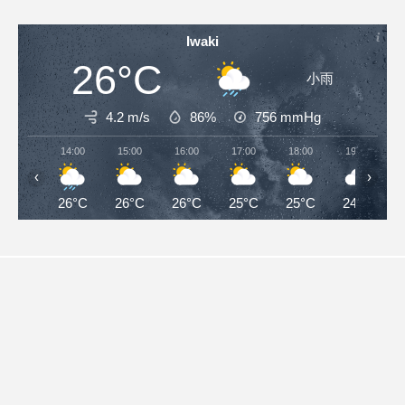
Iwaki
26°C
小雨
4.2 m/s
86%
756
mmHg
14:00
15:00
16:00
17:00
18:00
19:00
‹
›
26°C
26°C
26°C
25°C
25°C
24°C