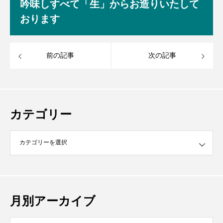
吟味しすべて「生」からお造りいたして
おります
前の記事
次の記事
カテゴリー
月別アーカイブ
イブ