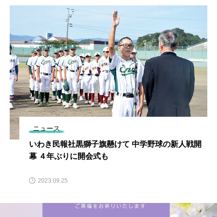
ニュース
いわき民報社黒獅子旗懸けて 中学野球の新人戦開
幕 ４年ぶりに開会式も
2023.09.25