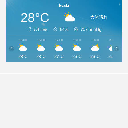
Iwaki
28°C
大体晴れ
7.4 m/s
84%
757
mmHg
15:00
16:00
17:00
18:00
19:00
20:00
‹
›
28°C
28°C
27°C
26°C
26°C
25°C