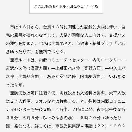
この記事のタイトルとURLをコピーする
市は１６日から、台風１３号に関連した記録的大雨に伴い、自
宅の風呂が壊れるなどして、入浴が困難な人に向けて、支援バス
の運行を始めた。バスは内郷地区と、市健康・福祉プラザ「いわ
きゆったり館」を無料でつなぐ。
運行ルートは、内郷コミュニティセンター―内町ロータリー―
宮沢バス停（高野方面）―上町田バス停（高野方面）―中入山バ
ス停（内郷駅方面）―あみだ堂バス停（内郷駅方面）―いわきゆ
ったり館。
運航便数は毎日往復３便。両施設とも入浴料は無料。乗車人数
は２７人程度。タオルなどは持参すること。往路は内郷コミュニ
ティセンターを午後２時、４時半、７時に出発。復路は午後３時
３５分、６時５分（以上みゆきの湯）、８時４０分（ゆったり
館）発となる。詳しくは、市観光振興課＝電話（２２）１２９２