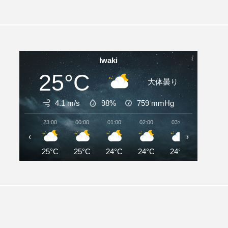
Iwaki
25°C
大体曇り
4.1 m/s
98%
759
mmHg
23:00
00:00
01:00
02:00
03:00
04:00
‹
›
25°C
25°C
24°C
24°C
24°C
24°C