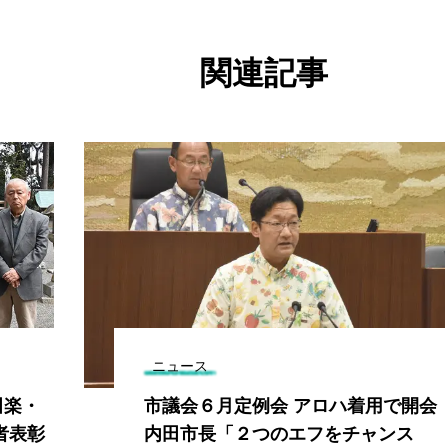
関連記事
ニュース
田楽・
市議会６月定例会 アロハ着用で開会
者表彰
内田市長「２つのエフをチャンス