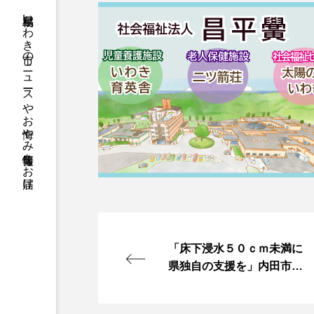
福島県いわき市のニュースやお悔やみ情報等をお届け
「床下浸水５０ｃｍ未満に
県独自の支援を」内田市長
内堀知事に緊急要望