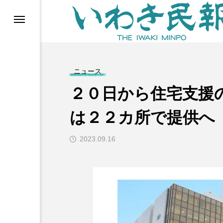
らす（旧 個処から）
ニュース
２０日から住宅支援
は２２カ所で提供へ
2023.09.16
等)
ブ