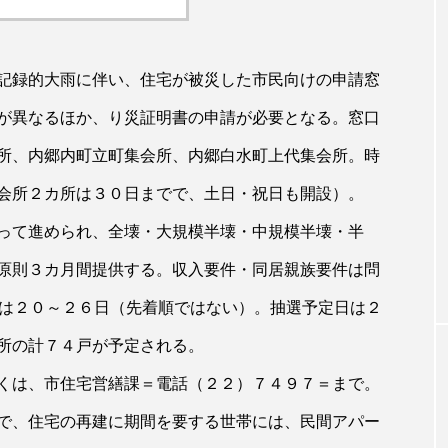
記録的大雨に伴い、住宅が被災した市民向けの申請窓
が異なるほか、り災証明書の申請が必要となる。窓口
所、内郷内町立町集会所、内郷白水町上代集会所。時
会所２カ所は３０日までで、土日・祝日も開設）。
って進められ、全壊・大規模半壊・中規模半壊・半
原則３カ月間提供する。収入要件・同居親族要件は問
付は２０～２６日（先着順ではない）。抽選予定日は２
所の計７４戸が予定される。
くは、市住宅営繕課＝電話（２２）７４９７＝まで。
で、住宅の再建に期間を要する世帯には、民間アパー