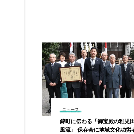
ニュース
に対し４７人
錦町に伝わる「御宝殿の稚児
戦に突入
風流」 保存会に地域文化功労