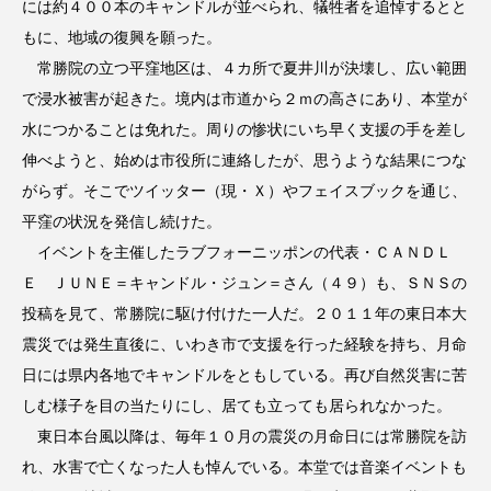
には約４００本のキャンドルが並べられ、犠牲者を追悼するとと
もに、地域の復興を願った。
常勝院の立つ平窪地区は、４カ所で夏井川が決壊し、広い範囲
で浸水被害が起きた。境内は市道から２ｍの高さにあり、本堂が
水につかることは免れた。周りの惨状にいち早く支援の手を差し
伸べようと、始めは市役所に連絡したが、思うような結果につな
がらず。そこでツイッター（現・Ｘ）やフェイスブックを通じ、
平窪の状況を発信し続けた。
イベントを主催したラブフォーニッポンの代表・ＣＡＮＤＬ
Ｅ ＪＵＮＥ＝キャンドル・ジュン＝さん（４９）も、ＳＮＳの
投稿を見て、常勝院に駆け付けた一人だ。２０１１年の東日本大
震災では発生直後に、いわき市で支援を行った経験を持ち、月命
日には県内各地でキャンドルをともしている。再び自然災害に苦
しむ様子を目の当たりにし、居ても立っても居られなかった。
東日本台風以降は、毎年１０月の震災の月命日には常勝院を訪
れ、水害で亡くなった人も悼んでいる。本堂では音楽イベントも