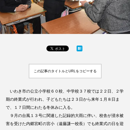
この記事のタイトルとURLをコピーする
いわき市の公立小学校６０校、中学校３７校では２２日、２学
期の終業式が行われ、子どもたちは２３日から来年１月８日ま
で、１７日間にわたる冬休みに入る。
９月の台風１３号に関連した記録的大雨に伴い、校舎が浸水被
害を受けた内郷宮町の宮小（遠藤謙一校長）でも終業式の日を迎