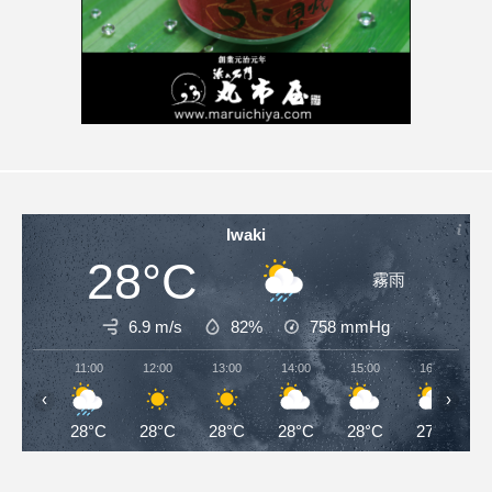
Iwaki
28°C
霧雨
6.9 m/s
82%
758
mmHg
11:00
12:00
13:00
14:00
15:00
16:00
‹
›
28°C
28°C
28°C
28°C
28°C
27°C