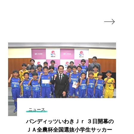

ニュース
バンディッツいわきＪｒ ３日開幕の
ＪＡ全農杯全国選抜小学生サッカー