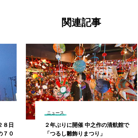
関連記事
ニュース
２８日
２年ぶりに開催 中之作の清航館で
の７０
「つるし雛飾りまつり」