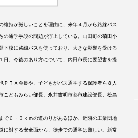
の維持が厳しいことを理由に、来年４月から路線バス
ちの通学手段の問題が浮上している。山田町の菊田小
登下校に路線バスを使っており、大きな影響を受ける
１日、今後のあり方について、内田市長に要望書を提
也ＰＴＡ会長や、子どもがバス通学する保護者ら８人
市こどもみらい部長、永井吉明市都市建設部長、松島
まで６・５ｋｍの道のりがあるほか、近隣の工業団地
道に対する安全面から、徒歩での通学は難しい。新常