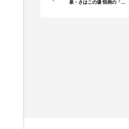
泉・さはこの湯 恒例の「ゆ
ず湯」行われる