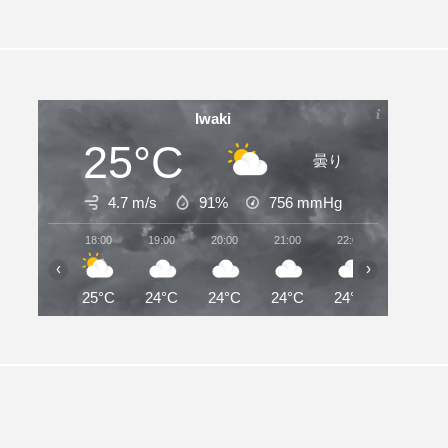
Iwaki
25°C
曇り
4.7 m/s
91%
756
mmHg
18:00
19:00
20:00
21:00
22:00
23:00
‹
›
25°C
24°C
24°C
24°C
24°C
24°C