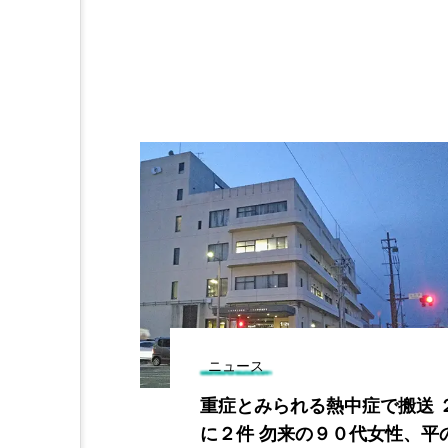
ニュース
映画館「Ｋｕ
重症とみられる熱中症で搬送 
れつつ１０月
に２件 勿来の９０代女性、平