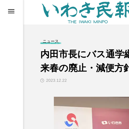
らす（旧 個処から）
ニュース
内田市長にバス通学
来春の廃止・減便方
2023.12.22
等)
ブ