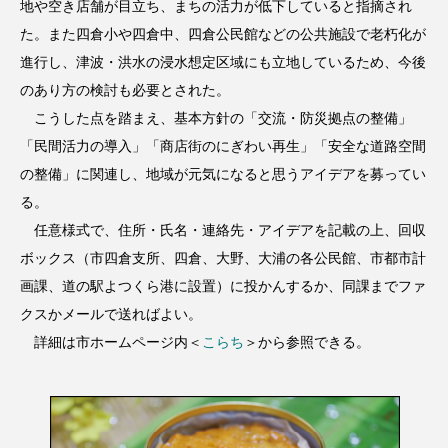
地や空き店舗が目立ち、まちの活力が低下していると指摘され
た。また四倉小や四倉中、四倉公民館などの公共施設で老朽化が
進行し、津波・洪水の浸水想定区域にも立地しているため、今後
のあり方の検討も必要とされた。
こうした点を踏まえ、基本方針の「交流・防災拠点の整備」
「民間活力の導入」「商店街のにぎわい再生」「安全な道路空間
の整備」に関連し、地域が元気になると思うアイデアを募ってい
る。
任意様式で、住所・氏名・連絡先・アイデアを記載の上、回収
ボックス（市四倉支所、四倉、大野、大浦の各公民館、市都市計
画課、道の駅よつくら港に設置）に投かんするか、同課までファ
クスかメールで送ればよい。
詳細は市ホームページ内＜
こらち
＞から参照できる。