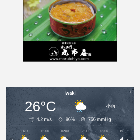
Iwaki
26°C
小雨
4.2 m/s
86%
756
mmHg
14:00
15:00
16:00
17:00
18:00
19:00
‹
›