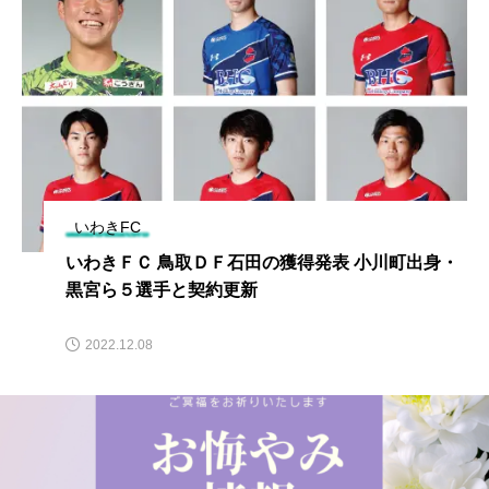
いわきFC
いわきＦＣ 鳥取ＤＦ石田の獲得発表 小川町出身・
黒宮ら５選手と契約更新
2022.12.08