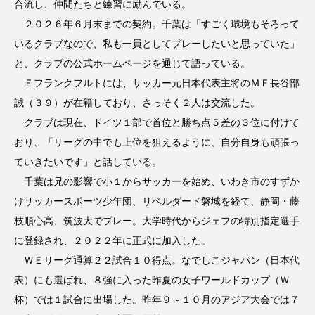
合流し、仲間たちと練習に励んでいる。
２０２６年６月末までの契約。千葉は「すごく環境もそろって
いるクラブなので、私も一員としてプレーしたいと思っていた」
と、クラブの公式ホームページを通じて語っている。
Ｅフランクフルトには、サッカー元日本代表主将のＭＦ長谷部
誠（３９）が在籍しており、さっそく２人は交流した。
クラブは現在、ドイツ１部で首位と勝ち点５差の３位に付けて
おり、「リーグの中でも上位を狙えるように、自分自身も頑張っ
ていきたいです」と話している。
千葉は兄の影響で小１からサッカーを始め、いわき市のすずか
けサッカースポーツ少年団、リベルダード磐城を経て、静岡・藤
枝順心高、筑波大でプレー。大学時代からジェフの特別指定選手
に登録され、２０２２年に正式に加入した。
ＷＥリーグ通算２２試合１０得点。なでしこジャパン（日本代
表）にも選ばれ、８強に入った昨夏の女子ワールドカップ（Ｗ
杯）では１試合に出場した。昨年９～１０月のアジア大会では７