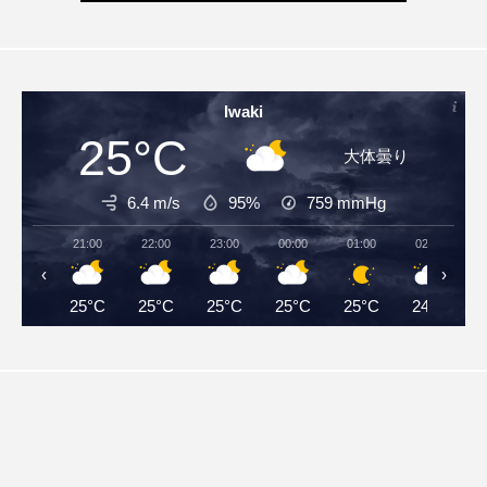
Iwaki
25°C
大体曇り
6.4 m/s
95%
759
mmHg
21:00
22:00
23:00
00:00
01:00
02:00
‹
›
25°C
25°C
25°C
25°C
25°C
24°C