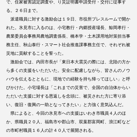
で、住家被害認定調査や、り災証明書申請受付・交付に従事す
る。２６日まで。
派遣職員に対する激励会は１９日、市役所プレスルームで開か
れた。氷見市に入るのは、小宅教行・内郷授産場長、鯨岡孝行・
農業委員会事務局農地調査係長、橋本学・土木課用地対策担当事
務主任、秋山泰行・スマート社会推進課事務主任で、それぞれ被
災地に貢献することを誓った。
激励会では、内田市長が「東日本大震災の際には、北陸の方か
ら多くの支援をいただいた。安全に配慮しながら、皆さんのノウ
ハウを伝えるとともに、現地での経験を持ち帰ってほしい」と呼
びかけた。小宅場長は「これまでの災害で、全国の自治体からい
ただいた支援に対する恩返しを念頭に、被災された方に寄り添
い、復旧・復興の一助となってきたい」と力強く意気込んだ。
県によると、今回の氷見市への支援はいわき市職員４人のほ
か、県職員２０人、福島市や郡山市、双葉郡富岡町、浪江町など
の市町村職員１６人の計４０人で展開される。