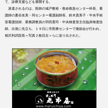
て、診療支援などを展開する。
派遣されるのは、医師の城戸教裕・救命救急センター科長、看
護師の藁谷友美・同センター看護副師長、鈴木貴美子・中央手術
室看護技師、業務調整員の羽田憲司・中央検査室主任臨床検査技
師。出発に先立ち、１９日に市医療センターで激励会が行われ、
相沢利武院長＝写真２枚目左＝らに送り出された。