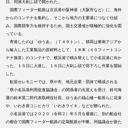
日、同港大剣ふ頭で開かれた。
国際フィーダー航路は京浜港や阪神港（大阪市など）に、海外
からのコンテナを集約し、そこから地方の主要港につなぐ仕組
み。国際競争力を維持するため、国土交通省が積極的に強化を図
っている。
寄港したのは「ゆうあ」（７４９トン）。積荷は東南アジアか
ら輸入した工業製品の原材料として、１８本（４０フィートコン
テナ換算）のコンテナで、横浜港で積み替えして小名浜港に向か
った。１５日に入港し、１６日に大剣ふ頭で荷下ろし作業を開始
した。
歓迎セレモニーでは、県や市、地元企業・団体で構成される
「県小名浜港利用促進協議会」の関係者の出迎えを受け、鈴与海
運の鈴木英二郎代表取締役社長、ゆうあの福山修一船長らに花束
や、いわき産コシヒカリ「いわきライキ」などが贈られた。
小名浜港では２０２０（令和２）年５月を最後に、別の船会社
の都合で国際フィーダー航路の定期航路が中断。同協議会が新た