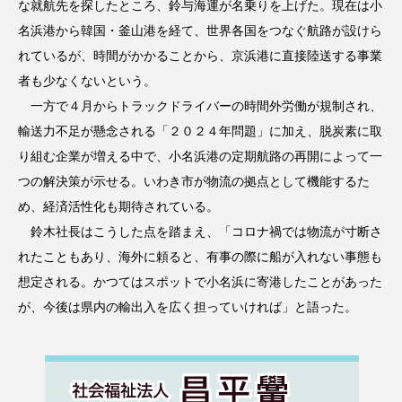
な就航先を探したところ、鈴与海運が名乗りを上げた。現在は小
名浜港から韓国・釜山港を経て、世界各国をつなぐ航路が設けら
れているが、時間がかかることから、京浜港に直接陸送する事業
者も少なくないという。
一方で４月からトラックドライバーの時間外労働が規制され、
輸送力不足が懸念される「２０２４年問題」に加え、脱炭素に取
り組む企業が増える中で、小名浜港の定期航路の再開によって一
つの解決策が示せる。いわき市が物流の拠点として機能するた
め、経済活性化も期待されている。
鈴木社長はこうした点を踏まえ、「コロナ禍では物流が寸断さ
れたこともあり、海外に頼ると、有事の際に船が入れない事態も
想定される。かつてはスポットで小名浜に寄港したことがあった
が、今後は県内の輸出入を広く担っていければ」と語った。