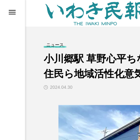
らす（旧 個処から）
ニュース
小川郷駅 草野心平
住民ら地域活性化意
2024.04.30
等)
ブ