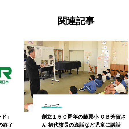
関連記事
ニュース
ード」
創立１５０周年の藤原小 ＯＢ芳賀さ
の終了
ん 初代校長の逸話など児童に講話