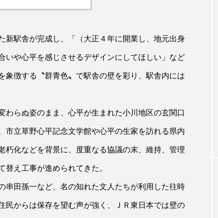
た新駅舎が完成し、「（大正４年に開業し、地元出身
合いや心平を感じさせるデザインにしてほしい」など
を象徴する〝群青色〟で駅舎の壁を彩り、駅舎内には
変わらぬ姿のまま、心平が生まれた小川地区の玄関口
、市立草野心平記念文学館や心平の生家を訪れる県内
老朽化などを背景に、度重なる協議の末、維持、管理
て替え工事が進められてきた。
の串田孫一など、名の知れた文人たちが利用した往時
住民からは保存を望む声が強く、ＪＲ東日本では壁の