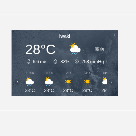
Iwaki
28°C
霧雨
6.6 m/s
82%
758
mmHg
10:00
11:00
12:00
13:00
14:00
15:00
‹
›
28°C
28°C
28°C
28°C
28°C
28°C