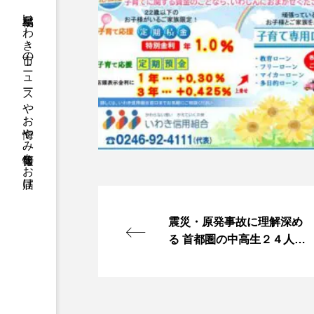
福島県いわき市のニュースやお悔やみ情報等をお届け
震災・原発事故に理解深め
る 首都圏の中高生２４人来
訪 いわき民報社など協力