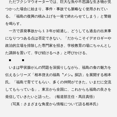
ただフクシマウオーターでは、巨大な魚や不思議な生き物が見
つかった場合に始まり、事件・事故でも脈略なく使用されてい
る。「福島の復興の積み上げを一発で終わらせてしまう」と警鐘
を鳴らす。
一方で原発事故から１３年が経過し、どうしても過去の出来事
になりつつある点は否定できない。「だからこそイデオロギーや
政治的立場を排除した専門家を招き、学校教育の場にちゃんとし
た講師を置いて、学び続けるべき」と呼びかける。
■ ■
いまは甲状腺がんの問題を深掘りしながら、福島の食の魅力を
伝えるシリーズ「相本啓太の福島〝メシ〟探訪」を展開する相本
氏。「福島で育ててもらい、多くの仲間ができた。いまだに交流
してもらっている」。東京から全国に、これからも福島の良さを
発信していきたいと語った。（報道部主任・馬目真悟）
（写真：さまざまな角度から情報について語る相本氏）