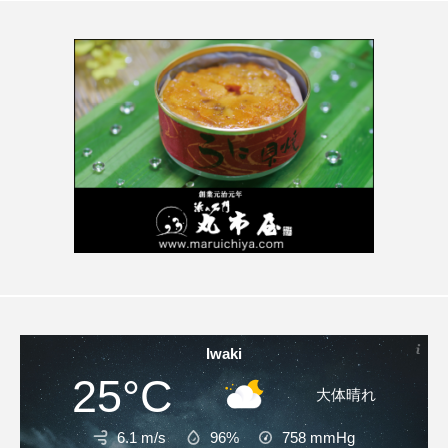
Iwaki
25°C
大体晴れ
6.1 m/s
96%
758
mmHg