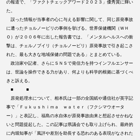
の報道で、「ファクトチェックアワード２０２３」優秀賞に輝い
た。
誤った情報が当事者の心に与える影響に関して、同じ原発事故
に遭ったチョルノービリの事例を挙げる。世界保健機関（ＷＨ
Ｏ）が２００６年に出した報告書では、「メンタルヘルスへの衝
撃は、チェルノブイリ（チョルノービリ）原発事故で引き起こさ
れた、最も大きな地域保健の問題である」とまとめている。
政治家や記者、さらにＳＮＳで発信力を持つインフルエンサー
は、世論を操作できる力があり、何よりも科学的根拠に基づくべ
きと訴える。
■ ■
原発処理水について、相本氏は一部の全国紙や通信社が英字記
事で「Ｆｕｋｕｓｈｉｍａ ｗａｔｅｒ（フクシマウオータ
ー）」と表記し、福島の水自体が原発事故由来と想起させかねな
いと問題提起した。この記事は県議会でも取り上げられ、最終的
に内堀知事が「風評や差別を助長する恐れのある表現がなされた