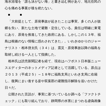
海水浴場を「誰も泳がない海」と書き込む例があり、地元住民の
心を痛める事案が後を絶たない。
■ ■
「大前提として、原発事故が起きたことは事実。多くの人が故
郷を失い、新たな土地で避難・定住している。責任は明確に東電
にあり、原発を推進してきた政府にある。しかしこの１３年、福
島は根拠のない情報に惑わされてきた」。いわきゆかりのジャー
ナリスト・相本啓太氏（３４）は、震災・原発事故以降の福島を
取材し続ける一人として指摘した。
相本氏は読売新聞記者を経て、現在はハフポスト日本版ニュー
スエディターのネットメディア記者として活躍している。原点は
２０１３（平成２５）～１８年に福島支局といわき支局に在籍
し、復興にまい進する姿や双葉郡の避難指示解除を追いかけた
日々だ。
公開された言説が、事実に基づいているか調べる「ファクトチ
ェック」にも取り組んでおり、静岡県の水害にまつわる虚偽画像