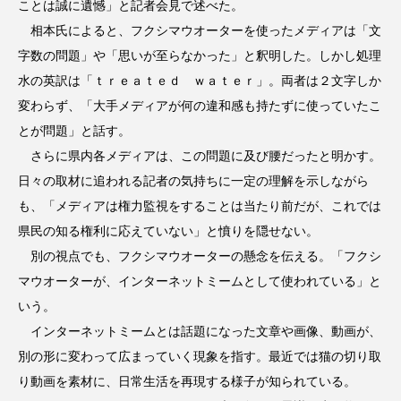
ことは誠に遺憾」と記者会見で述べた。
相本氏によると、フクシマウオーターを使ったメディアは「文
字数の問題」や「思いが至らなかった」と釈明した。しかし処理
水の英訳は「ｔｒｅａｔｅｄ ｗａｔｅｒ」。両者は２文字しか
変わらず、「大手メディアが何の違和感も持たずに使っていたこ
とが問題」と話す。
さらに県内各メディアは、この問題に及び腰だったと明かす。
日々の取材に追われる記者の気持ちに一定の理解を示しながら
も、「メディアは権力監視をすることは当たり前だが、これでは
県民の知る権利に応えていない」と憤りを隠せない。
別の視点でも、フクシマウオーターの懸念を伝える。「フクシ
マウオーターが、インターネットミームとして使われている」と
いう。
インターネットミームとは話題になった文章や画像、動画が、
別の形に変わって広まっていく現象を指す。最近では猫の切り取
り動画を素材に、日常生活を再現する様子が知られている。