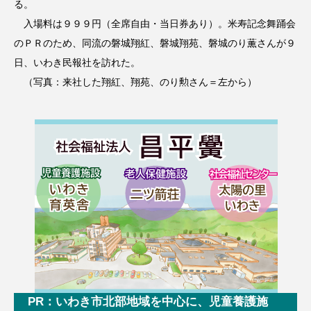
る。
入場料は９９９円（全席自由・当日券あり）。米寿記念舞踊会
のＰＲのため、同流の磐城翔紅、磐城翔苑、磐城のり薫さんが９
日、いわき民報社を訪れた。
（写真：来社した翔紅、翔苑、のり勲さん＝左から）
PR：いわき市北部地域を中心に、児童養護施