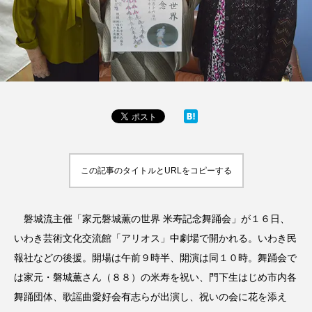
この記事のタイトルとURLをコピーする
磐城流主催「家元磐城薫の世界 米寿記念舞踊会」が１６日、
いわき芸術文化交流館「アリオス」中劇場で開かれる。いわき民
報社などの後援。開場は午前９時半、開演は同１０時。舞踊会で
は家元・磐城薫さん（８８）の米寿を祝い、門下生はじめ市内各
舞踊団体、歌謡曲愛好会有志らが出演し、祝いの会に花を添え