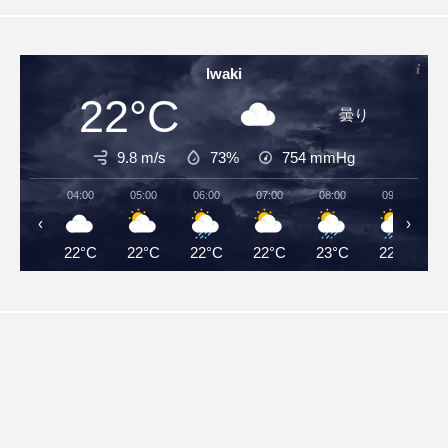
Iwaki
22°C
曇り
9.8 m/s
73%
754
mmHg
04:00
05:00
06:00
07:00
08:00
09:00
‹
›
22°C
22°C
22°C
22°C
23°C
22°C