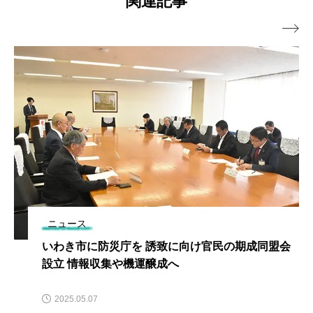
関連記事

ニュース
いわき市に防災庁を 誘致に向け官民の期成同盟会
設立 情報収集や機運醸成へ
2025.05.07