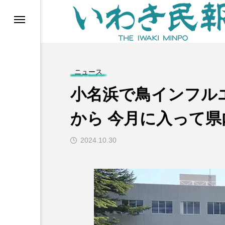
らす（旧 個処から）
ニュース
小名浜で鳥インフル
から 今月に入って県
2024.10.30
等)
ブ