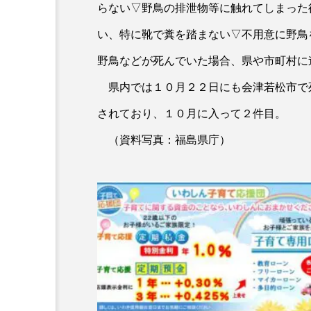
らない▽野鳥の排泄物等に触れてしまった
い、特に靴で糞を踏まない▽不用意に野鳥
野鳥などが死んでいた場合、県や市町村に
県内では１０月２２日にも会津若松市で
されており、１０月に入って２件目。
（資料写真：福島県庁）