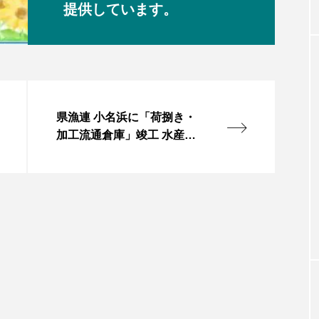
提供しています。
県漁連 小名浜に「荷捌き・
加工流通倉庫」竣工 水産業
の活性化を