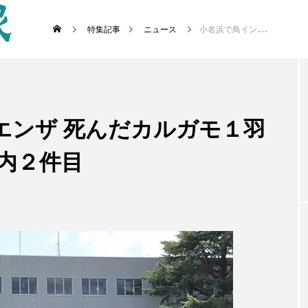
特集記事
ニュース
小名浜で鳥インフルエンザ 死んだカルガモ１羽から 今月に入って県内２件目
エンザ 死んだカルガモ１羽
内２件目