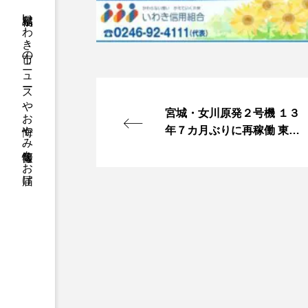
福島県いわき市のニュースやお悔やみ情報等をお届け
宮城・女川原発２号機 １３
年７カ月ぶりに再稼働 東日
本に立地では震災後初