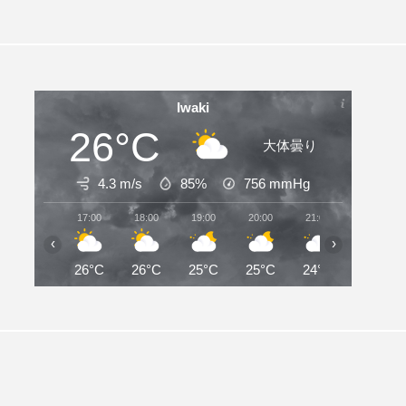
Iwaki
26°C
大体曇り
4.3 m/s
85%
756
mmHg
17:00
18:00
19:00
20:00
21:00
22:00
‹
›
26°C
26°C
25°C
25°C
24°C
24°C