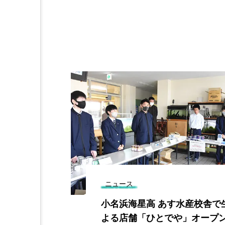
ニュース
らし学ぶ「講
小名浜海星高 あす水産校舎で
 １１月には
よる店舗「ひとでや」オープ