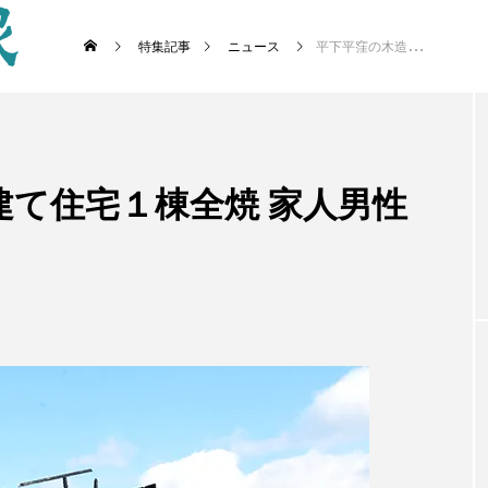
特集記事
ニュース
平下平窪の木造２階建て住宅１棟全焼 家人男性は中等症の気道熱傷
建て住宅１棟全焼 家人男性