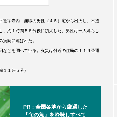
平窪字寺内、無職の男性（４５）宅から出火し、木造
し、約１時間５５分後に鎮火した。男性は一人暮らし
の病院に運ばれた。
因などを調べている。火災は付近の住民の１１９番通
前１１時５分）
PR：全国各地から厳選した
「旬の魚」を吟味しすべて