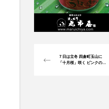
７日は立冬 四倉町玉山に
「十月桜」咲く ピンクの
花々道行く人楽しませる