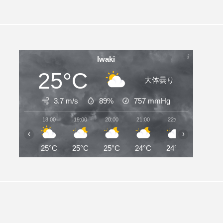
Iwaki
25°C
大体曇り
3.7 m/s
89%
757
mmHg
18:00
19:00
20:00
21:00
22:00
23:00
‹
›
25°C
25°C
25°C
24°C
24°C
24°C