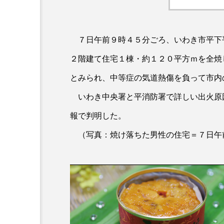
７日午前９時４５分ごろ、いわき市平下
２階建て住宅１棟・約１２０平方ｍを全焼
とみられ、中等症の気道熱傷を負って市内
いわき中央署と平消防署で詳しい出火原
報で判明した。
（写真：焼け落ちた男性の住宅＝７日午