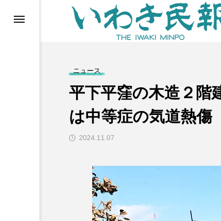
らす（旧 個処から）
ニュース
平下平窪の木造２階
は中等症の気道熱傷
2024.11.07
等)
ブ