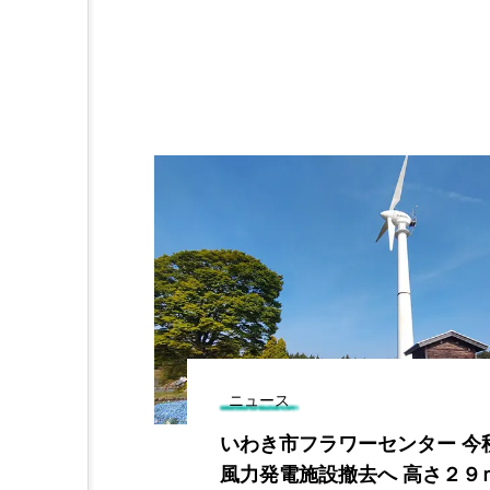
ニュース
坂下で「クマ
いわき市フラワーセンター 今
き中央署発表
風力発電施設撤去へ 高さ２９