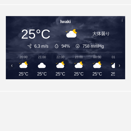
Iwaki
25°C
大体曇り
6.3 m/s
94%
758
mmHg
20:00
21:00
22:00
23:00
00:00
01:00
‹
›
25°C
25°C
25°C
25°C
25°C
25°C