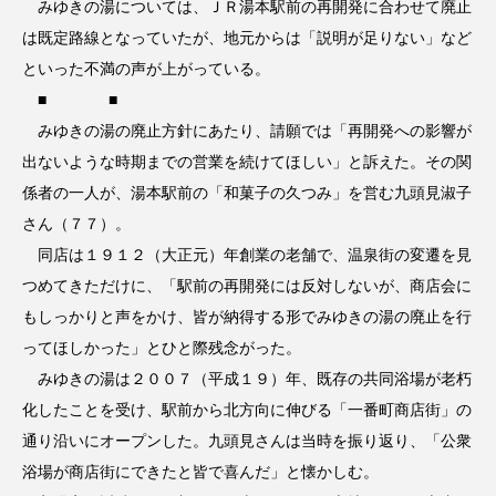
みゆきの湯については、ＪＲ湯本駅前の再開発に合わせて廃止
は既定路線となっていたが、地元からは「説明が足りない」など
といった不満の声が上がっている。
■ ■
みゆきの湯の廃止方針にあたり、請願では「再開発への影響が
出ないような時期までの営業を続けてほしい」と訴えた。その関
係者の一人が、湯本駅前の「和菓子の久つみ」を営む九頭見淑子
さん（７７）。
同店は１９１２（大正元）年創業の老舗で、温泉街の変遷を見
つめてきただけに、「駅前の再開発には反対しないが、商店会に
もしっかりと声をかけ、皆が納得する形でみゆきの湯の廃止を行
ってほしかった」とひと際残念がった。
みゆきの湯は２００７（平成１９）年、既存の共同浴場が老朽
化したことを受け、駅前から北方向に伸びる「一番町商店街」の
通り沿いにオープンした。九頭見さんは当時を振り返り、「公衆
浴場が商店街にできたと皆で喜んだ」と懐かしむ。