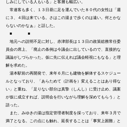
しみにしている人もいる」と客層も幅広い。
常連客も多く、１３日昼に足を運んでいた８０代の女性は「週
に３、４回は来ている。さはこの湯まで歩くのは遠い。何とかな
らないのかなぁ」と話した。
■ ■
地元への説明不足に対し、赤津部長は１３日の政策総務常任委
員会の席上、「廃止の条例は今議会に出しているので、直接的な
議論がしづらかった。仮に先に伝えれば議会軽視にもなる」と理
解を求めた。
湯本駅前の再開発で、来年６月にも建物を解体するスケジュー
ルとなっており、「あらためて（計画を）変えることはあり得な
い」と重ね、「足りない部分は真摯（しんし）に受け止め、議案
が仮に成立すれば、説明会を行いながら理解を深めてもらう」と
語った。
また、みゆきの湯は指定管理者制度を採っており、来年３月で
満了となる。この点にも触れ、延長することは「事実上困難」と