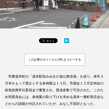
この記事のタイトルとURLをコピーする
常磐湯本町の「湯本駅前みゆきの湯公衆浴場」を巡り、来年３
月末をもって廃止とする条例案は１３日、市議会１２月定例会の
政策総務常任委員会で審査され、賛成多数で可決された。このた
め同委員会には、条例案の取り下げを求める湯本一番町商店会な
どからの請願が付託されていたが、みなし不採択となった。