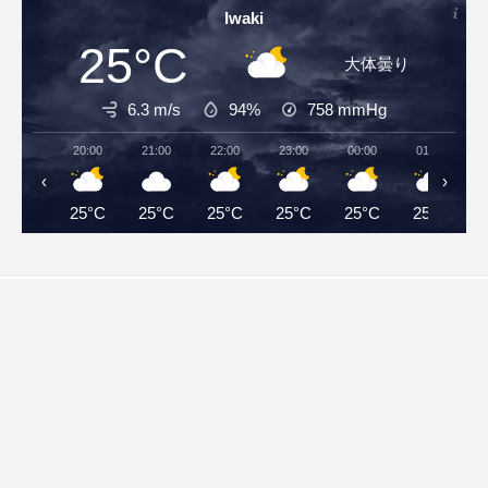
Iwaki
25°C
大体曇り
6.3 m/s
94%
758
mmHg
20:00
21:00
22:00
23:00
00:00
01:00
‹
›
25°C
25°C
25°C
25°C
25°C
25°C