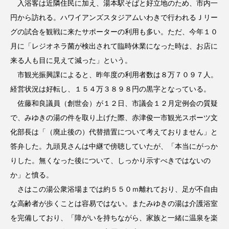
入浴客は近隣住民に加え、湯本駅そばと好立地のため、市内一
円から訪れる。ハワイアンズスタジアムいわきで行われるＪリー
グの試合を観戦に来たサポーターの利用も多い。ただ、今年１０
月に「レジオネラ菌が検出されて臨時休業になった時は、お店に
来る人も目に見えて減った」という。
市観光振興課によると、昨年度の利用者数は８万７０９７人。
経営状況は好転し、１５４万３８９８円の黒字となっている。
佐藤和良議員（創世会）が１２日、市議会１２月定例会の質疑
で、みゆきの湯の件を取り上げた際、赤津俊一市観光スポーツ文
化部長は「（廃止後の）代替措置について考えておりません」と
答弁した。九頭見さんは中継で傍聴していたが、「本当にがっか
りした。無くなった後について、しっかり示すべきではないの
か」と憤る。
さはこの湯公衆浴場までは約５５０ｍ離れており、足が不自由
な高齢者が歩くことは容易ではない。またみゆきの湯は介護浴室
を完備しており、「障がいを持ちながら、家族と一緒に温泉を楽