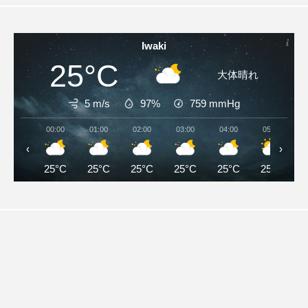
Iwaki
25°C
大体晴れ
5 m/s
97%
759
mmHg
00:00
01:00
02:00
03:00
04:00
05:00
‹
›
25°C
25°C
25°C
25°C
25°C
25°C