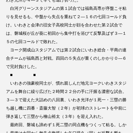
白河グリーンスタジアムの第１試合では福島高専が序盤こそ粘
りを見せるも、中盤から失点を重ねて２―１６の七回コールド負
け。いわきと会津の旧女子高校同士が顔を合わせた第２試合で
は、磐城桜が丘が葵に初回から集中打を浴びて反撃及ばず３―１
５の七回コールドで敗れた。
ヨーク開成山スタジアムでは第２試合にいわき総合・平商の連
合チームが福島西と対戦。四回の５失点が重くのしかかり０―６
で完封負けした。
■ ■
いわきの強豪校同士が、慣れ親しんだ地元ヨークいわきスタジ
アムを舞台に繰り広げた２時間２２分の手に汗握る濃密な試合。
３―３で迎えた大詰めの八回裏、いわき光洋が１死一・三塁の勝
ち越し機に四番・斎藤大智（２年）が初球のストレートを中前に
弾き返して三塁から檜山裕太（３年）を迎え入れた。
最終回、磐城も諦めず１死二塁の同点機をつくって粘る。しか
し最後は七回から無失点救援した矢口琉久（同）が反撃を断ち、