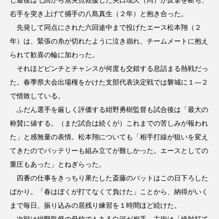
右手を突き上げて捕手の八島真生（２年）と抱き合った。
先発して同点にされた六回途中まで投げたエース松本翔（２
年）は、緊張の糸が切れたように泣き崩れ、チームメートに抱え
られて歓喜の輪に加わった。
それほどピンチとチャンスが何度も交錯する息詰まる熱戦だっ
た。春季県大会出場権をかけた支部代表決定戦では磐城に１―２
で惜敗している。
ふだん選手を厳しく評価する紺野勇樹監督も試合後は「最大の
称賛に値する。（まだ試合は続くが）これまでの苦しみが報われ
た」と感無量の表情。松本翔についても「相手打線が狙いを変え
てきたのでバッテリーも組み立てが難しかった。エースとしての
重圧もあった」とねぎらった。
四番の仕事をきっちり果たした斎藤のバットはこの日下ろした
ばかり。「春はぼくが打てなくて負けた」ことから、納得がいく
まで毎日、振り込みの居残り練習を１時間ほど続けた。
次戦は紺野監督の母校でもある白河が相手。主砲は「絶対打て