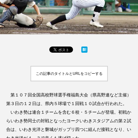
この記事のタイトルとURLをコピーする
第１０７回全国高校野球選手権福島大会（県高野連など主催）
第３日の１２日は、県内５球場で１回戦１０試合が行われた。
いわき勢は連合１チームを含む６校・５チームが登場。初戦か
らいわき勢同士の対戦となったヨークいわきスタジアムの第２試
合は、いわき光洋と磐城がガップリ四つに組んだ接戦となり、い
わき光洋が４―３で辛くも逃げ切った。