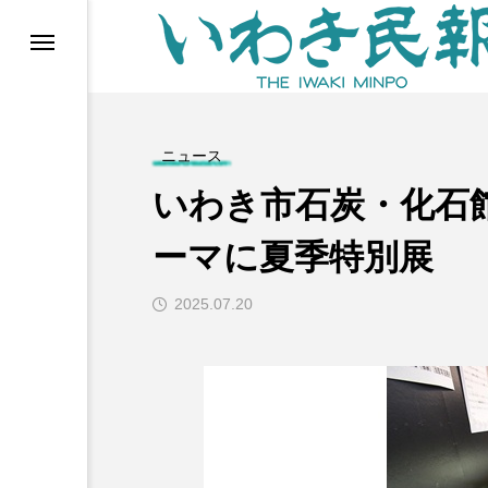
らす（旧 個処から）
ニュース
いわき市石炭・化石
ーマに夏季特別展
2025.07.20
等)
ブ