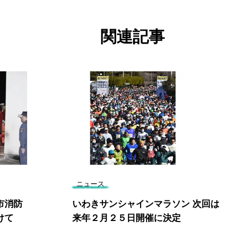
関連記事
ニュース
市消防
いわきサンシャインマラソン 次回は
けて
来年２月２５日開催に決定