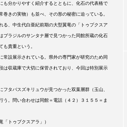
にも分かりやすく紹介するとともに、化石の代表格で
常巻きの実物）も並べ、その形の秘密に迫っている。
れる、中生代白亜紀前期の大型翼竜の「トゥプクスア
はブラジルのサンタナ層で見つかった同館所蔵の化石
ても貴重という。
に常設展示されている。県外の専門家が研究のため同
段は収蔵庫で大切に保管されており、今回は特別展示
にフタバスズキリュウが見つかった双葉層群（玉山、
行う。問い合わせは同館＝電話（４２）３１５５＝ま
竜「トゥプクスアラ」）