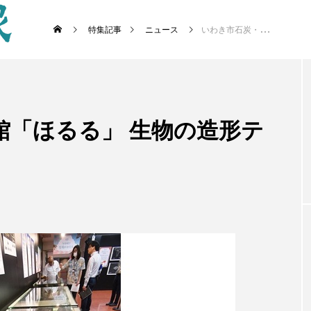
特集記事
ニュース
いわき市石炭・化石館「ほるる」 生物の造形テーマに夏季特別展
館「ほるる」 生物の造形テ