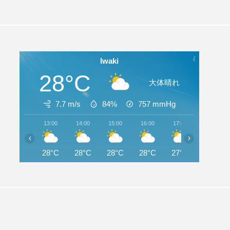
Iwaki
28°C
大体晴れ
7.7 m/s
84%
757
mmHg
13:00
14:00
15:00
16:00
17:00
18:00
‹
›
28°C
28°C
28°C
28°C
27°C
26°C