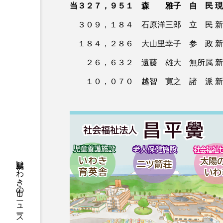
当３２７，９５１ 森 雅子 自 民 現
３０９，１８４ 石原洋三郎 立 民 新
１８４，２８６ 大山里幸子 参 政 新
２６，６３２ 遠藤 雄大 無所属 新
１０，０７０ 越智 寛之 諸 派 新
福島県いわき市のニュースやお悔やみ情報等をお届け