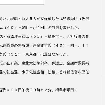
えた。現職・新人５人が立候補した福島選挙区（改選
氏（６０）＝泉町＝が４回目の当選を果たした。
党・石原洋三郎氏（５２）＝福島市＝、会社役員の参
元県職員の無所属・遠藤雄大氏（４０）＝同＝、ＩＴ
之氏（５１）＝東京都＝は及ばなかった。
桜が丘）高、東北大法学部卒。弁護士、金融庁課長補
選で初当選。少子化担当相、法相、首相補佐官を歴任
森氏＝２０日午後１０時５２分、福島市鎌田）