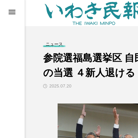
らす（旧 個処から）
ニュース
参院選福島選挙区 
の当選 ４新人退ける
2025.07.20
等)
ブ