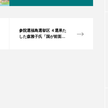
参院選福島選挙区 ４選果た
した森雅子氏「国が前面に
立って福島の復興を果た
す」