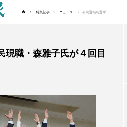
特集記事
ニュース
参院選福島選挙区 自民現職・森雅子氏が４回目の当選 ４新人退ける
自民現職・森雅子氏が４回目