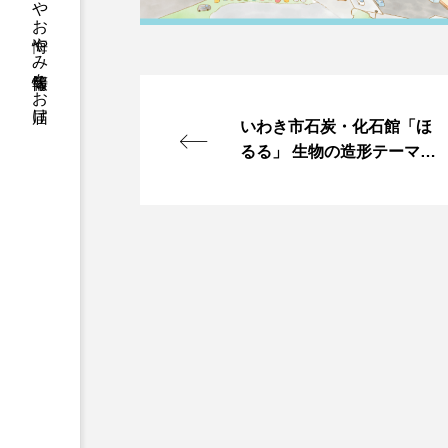
いわき市石炭・化石館「ほ
るる」 生物の造形テーマに
夏季特別展