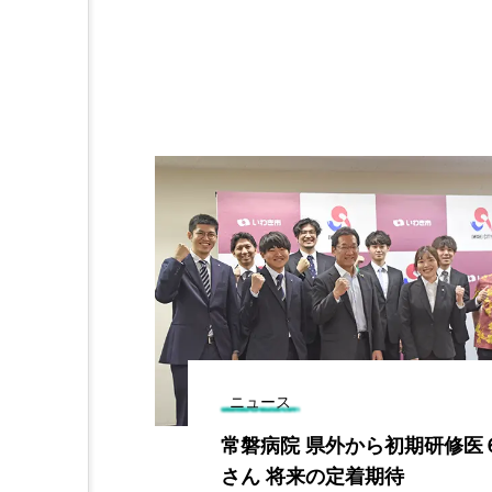
ニュース
の４６歳女 自
常磐病院 県外から初期研修医
した疑いで逮
さん 将来の定着期待