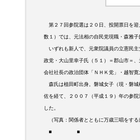
第２７回参院選は２０日、投開票日を迎
数１）では、元法相の自民党現職・森雅子
いずれも新人で、元衆院議員の立憲民主
政党・大山里幸子氏（５１）＝郡山市＝、
会社社長の政治団体「ＮＨＫ党」・越智寛
森氏は植田町出身。磐城女子（現・磐城
佐を経て、２００７（平成１９）年の参院
した。
（写真：関係者とともに万歳三唱をする
■ ■