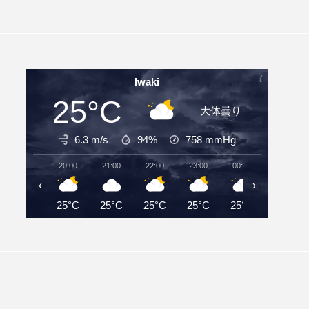
Iwaki
25°C
大体曇り
6.3 m/s
94%
758
mmHg
20:00
21:00
22:00
23:00
00:00
01:00
‹
›
25°C
25°C
25°C
25°C
25°C
25°C