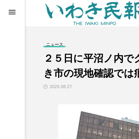
らす（旧 個処から）
ニュース
２５日に平沼ノ内で
き市の現地確認では
2025.08.27
等)
ブ