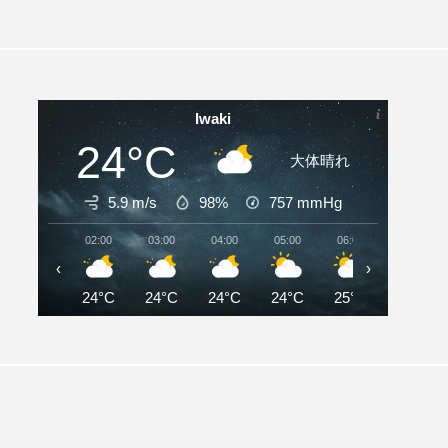
Iwaki
24°C
大体晴れ
5.9 m/s
98%
757
mmHg
02:00
03:00
04:00
05:00
06:00
07:00
‹
›
24°C
24°C
24°C
24°C
25°C
26°C