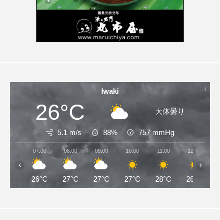
Iwaki
26°C
大体曇り
5.1 m/s
88%
757
mmHg
07:00
08:00
09:00
10:00
11:00
12:00
‹
›
26°C
27°C
27°C
27°C
28°C
28°C