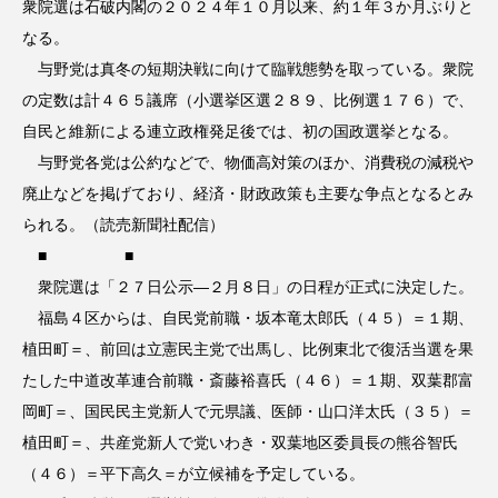
衆院選は石破内閣の２０２４年１０月以来、約１年３か月ぶりと
なる。
与野党は真冬の短期決戦に向けて臨戦態勢を取っている。衆院
の定数は計４６５議席（小選挙区選２８９、比例選１７６）で、
自民と維新による連立政権発足後では、初の国政選挙となる。
与野党各党は公約などで、物価高対策のほか、消費税の減税や
廃止などを掲げており、経済・財政政策も主要な争点となるとみ
られる。（読売新聞社配信）
■ ■
衆院選は「２７日公示―２月８日」の日程が正式に決定した。
福島４区からは、自民党前職・坂本竜太郎氏（４５）＝１期、
植田町＝、前回は立憲民主党で出馬し、比例東北で復活当選を果
たした中道改革連合前職・斎藤裕喜氏（４６）＝１期、双葉郡富
岡町＝、国民民主党新人で元県議、医師・山口洋太氏（３５）＝
植田町＝、共産党新人で党いわき・双葉地区委員長の熊谷智氏
（４６）＝平下高久＝が立候補を予定している。