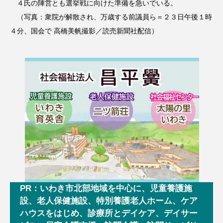
４氏の陣営とも選挙戦に向けた準備を急いでいる。
（写真：衆院が解散され、万歳する前議員ら＝２３日午後１時
４分、国会で 高橋美帆撮影／読売新聞社配信）
PR：いわき市北部地域を中心に、児童養護施
設、老人保健施設、特別養護老人ホーム、ケア
ハウスをはじめ、診療所とデイケア、デイサー