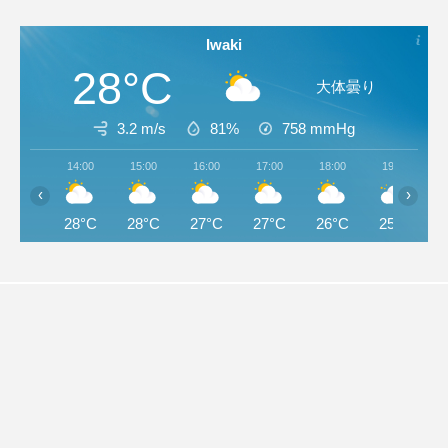
Iwaki
28°C
大体曇り
3.2 m/s
81%
758
mmHg
14:00
15:00
16:00
17:00
18:00
19:00
‹
›
28°C
28°C
27°C
27°C
26°C
25°C