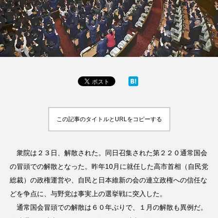
この記事のタイトルとURLをコピーする
衆院は２３日、解散された。同日召集された第２２０通常国会
の冒頭での解散となった。昨年10月に就任した高市首相（自民党
総裁）の政権運営や、自民と日本維新の会の連立政権への信任な
どを争点に、与野党は事実上の選挙戦に突入した。
通常国会冒頭での解散は６０年ぶりで、１月の解散も異例だ。