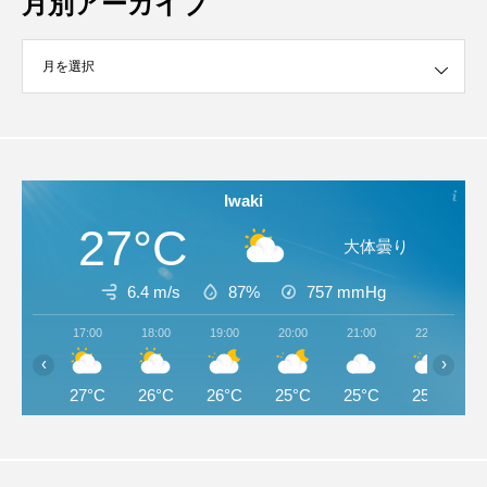
月別アーカイブ
イブ
Iwaki
27°C
大体曇り
6.4 m/s
87%
757
mmHg
17:00
18:00
19:00
20:00
21:00
22:00
‹
›
27°C
26°C
26°C
25°C
25°C
25°C