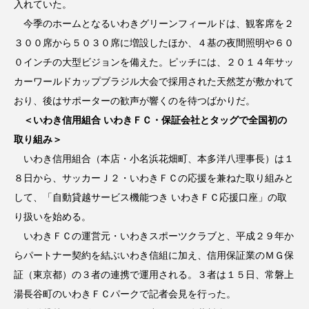
入れていた。
今季のホームとなるいわきグリーンフィールドは、観客席を２
３００席から５０３０席に増設したほか、４基の夜間照明や６０
０インチの大型ビジョンを備えた。ピッチには、２０１４年サッ
カーワールドカップブラジル大会で採用された天然芝が敷かれて
おり、後はサポーターの歓声が響くのを待つばかりだ。
＜いわき信用組合 いわきＦＣ・保証会社とタッグで全国初の
取り組み＞
いわき信用組合（本店・小名浜花畑町、本多洋八理事長）は１
８日から、サッカーＪ２・いわきＦＣの応援を兼ねた取り組みと
して、「自動貸越サービス機能つき いわきＦＣ応援口座」の取
り扱いを始める。
いわきＦＣの運営元・いわきスポーツクラブと、平成２９年か
らパートナー契約を結ぶいわき信組に加え、信用保証業のＭＧ保
証（東京都）の３者の連携で運用される。３者は１５日、常磐上
湯長谷町のいわきＦＣパークで記者会見を行った。