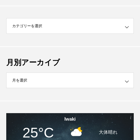
月別アーカイブ
イブ
Iwaki
25°C
大体晴れ