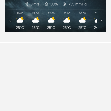
3 m/s
99%
759
mmHg
20:00
21:00
22:00
23:00
00:00
01:00
‹
›
25°C
25°C
25°C
25°C
25°C
24°C