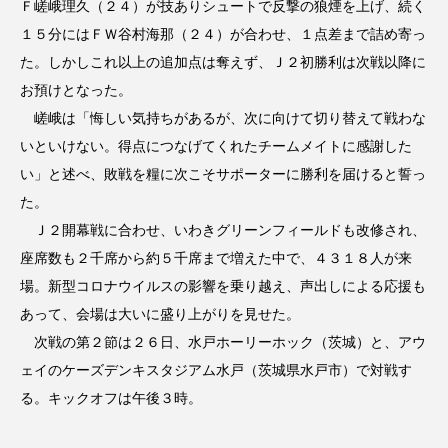
Ｆ嵯峨理久（２４）が技ありシュートで反撃の狼煙を上げ、続く
１５分にはＦＷ谷村海那（２４）が合わせ、１点差まで詰め寄っ
た。しかしこれ以上の追加点は奪えず、Ｊ２初勝利は次戦以降に
お預けとなった。
嵯峨は「悔しい気持ちがあるが、次に向けて切り替えて戦わな
いといけない。得点につなげてくれたチームメイトに感謝した
い」と述べ、敗戦を糧に次こそサポーターに勝利を届けると誓っ
た。
Ｊ２開幕戦に合わせ、いわきグリーンフィールドも改修され、
座席数も２千席から約５千席まで増えた中で、４３１８人が来
場。新型コロナウイルスの影響を乗り越え、声出しによる応援も
あって、会場は大いに盛り上がりを見せた。
次戦の第２節は２６日、水戸ホーリーホック（茨城）と、アウ
ェイのケーズデンキスタジアム水戸（茨城県水戸市）で対戦す
る。キックオフは午後３時。