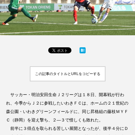
この記事のタイトルとURLをコピーする
サッカー・明治安田生命Ｊ２リーグは１８日、開幕戦が行わ
れ、今季からＪ２に参戦したいわきＦＣは、ホームの２１世紀の
森公園・いわきグリーンフィールドに、同じ昇格組の藤枝ＭＹＦ
Ｃ（静岡）を迎え撃ち、２―３で惜しくも敗れた。
前半に３得点を取られる苦しい展開となったが、後半４分にＤ