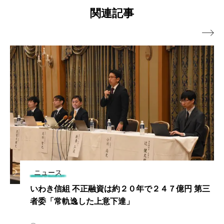
関連記事

ニュース
いわき信組 不正融資は約２０年で２４７億円 第三
者委「常軌逸した上意下達」