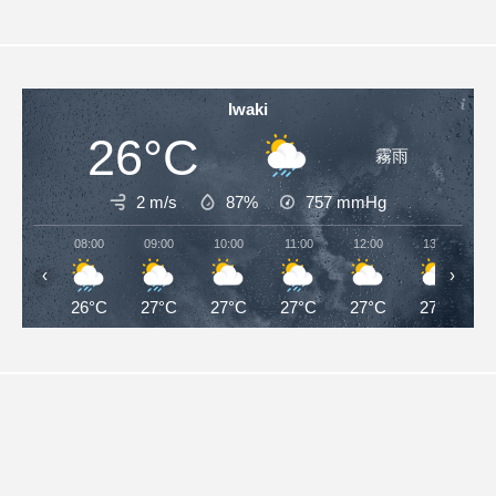
Iwaki
26°C
霧雨
2 m/s
87%
757
mmHg
08:00
09:00
10:00
11:00
12:00
13:00
‹
›
26°C
27°C
27°C
27°C
27°C
27°C