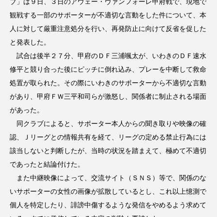
ブ」は９日、３日のアウェー・ヴァンフォーレ甲府戦で、現地で
観戦する一部のサポーターが不適切な言動をした件について、本
人に対して厳重注意処分を行い、再発防止に向けて反省を促した
と発表した。
試合は後半２７分、甲府のＤＦ三浦颯太が、いわきのＤＦ速水
修平と競り合った後にピッチに倒れ込み、プレーを中断して救命
処置が取られた。その際にいわきのサポーターから不適切な言動
があり、甲府ＦＷ三平和司らが激怒し、関係者に制止される場面
があった。
同クラブによると、サポーター本人からの聞き取りや映像の確
認、Ｊリーグとの情報共有を経て、リーグの定める禁止行為には
該当しないと判断したが、当時の状況を踏まえて、極めて不適切
であったと結論付けた。
また中継映像によって、交流サイト（ＳＮＳ）等で、関係のな
いサポーターの女性の画像が拡散しているとし、これ以上憶測で
個人を特定したり、誹謗中傷するような発信をやめるよう求めて