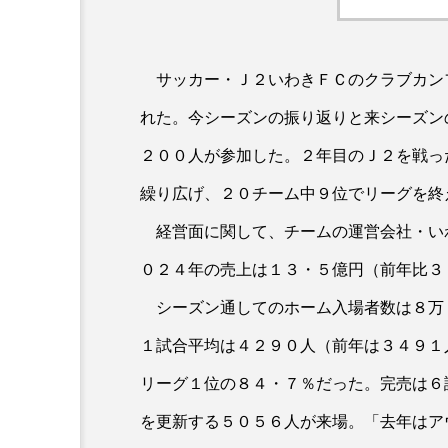
サッカー・Ｊ２いわきＦＣのクラブカン
れた。今シーズンの振り返りと来シーズン
２００人が参加した。２年目のＪ２を戦っ
繰り広げ、２０チーム中９位でリーグを終
経営面に関して、チームの運営会社・い
０２４年の売上は１３・５億円（前年比３
シーズン通してのホーム入場者数は８万
１試合平均は４２９０人（前年は３４９１
リーグ１位の８４・７％だった。完売は６
を更新する５０５６人が来場。「去年はア