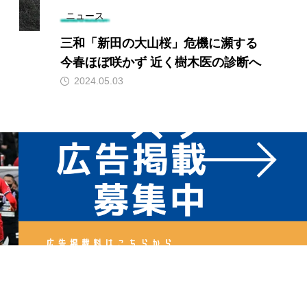
ニュース
三和「新田の大山桜」危機に瀕する
今春ほぼ咲かず 近く樹木医の診断へ
2024.05.03