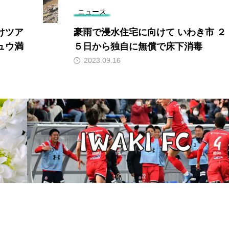
ニュース
けツア
豪雨で浸水住宅に向けて いわき市 ２
ュウ満
５日から独自に無償で床下消毒
2023.09.16