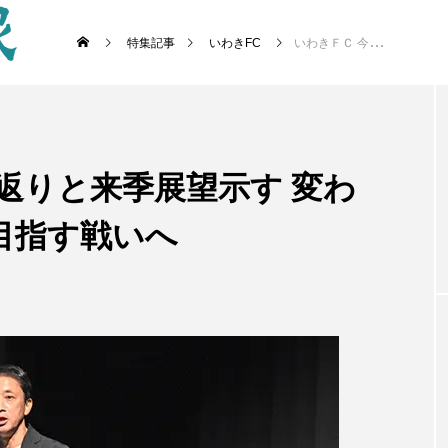
特集記事
いわきFC
いわきＦＣ 今季振り返りと来季展望示す 変わらず地域貢献とＪ１目指す戦いへ
返りと来季展望示す 変わ
目指す戦いへ