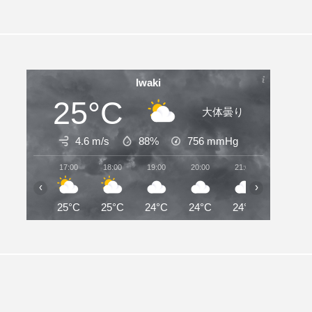
Iwaki
25°C
大体曇り
4.6 m/s
88%
756
mmHg
17:00
18:00
19:00
20:00
21:00
22:00
‹
›
25°C
25°C
24°C
24°C
24°C
24°C