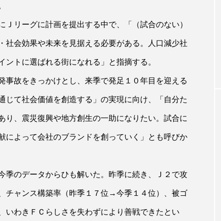
。
にＪリーグに計画を提出する中で、「（試合のない）
・社会効果や未来を見据える必要がある。人口減少社
イントに選ばれる街になれる」と指摘する。
発事故をきっかけとし、来季で発足１０年目を迎える
通じて社会価値を創造する」の実現に向け、「自分た
あり、震災復興や地方創生の一助になりたい。試合に
献によって会社のブランドを創っていく」とも呼びか
今季のデータからひも解いた。昨季に続き、Ｊ２で攻
、チャンス構築率（昨季１７位→今季１４位）、被ゴ
、いわきＦＣらしさを失わずにより善戦できたとい