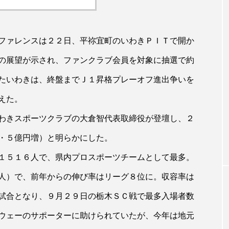
ファレンスは２２日、平祢宜町のいわきＰＩＴで開か
の展望が示され、ファンクラブ会員を対象に抽選で約
たいわきは、終盤までＪ１昇格プレーオフ進出争いを
えた。
わきスポーツクラブの大倉智代表取締役が登壇し、２
・５億円増）と明らかにした。
１５１６人で、県内プロスポーツチームとして最多。
人）で、前年からの伸び率はリーグ８位に。収容率は
試合となり、９月２９日の栃木ＳＣ戦で最多入場者数
ウェーのサポーターに助けられていたが、今年は地元