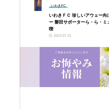
いわきFC
甲府に１－１
いわきＦＣ 珍しいアウェー向
ー 磐田サポーターら・ら・ミ
喫
2023.07.31