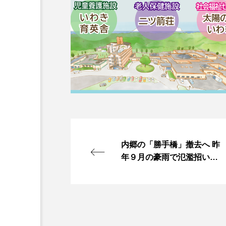
内郷の「勝手橋」撤去へ 昨
年９月の豪雨で氾濫招いた
一因 来年１月から