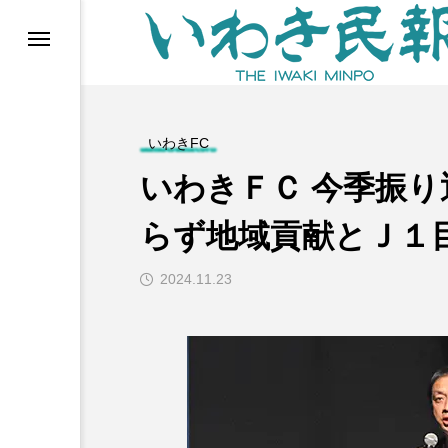
らす（旧 個処から）
いわきFC
いわきＦＣ 今季振り
らず地域貢献とＪ１
2024.11.23
等)
ブ