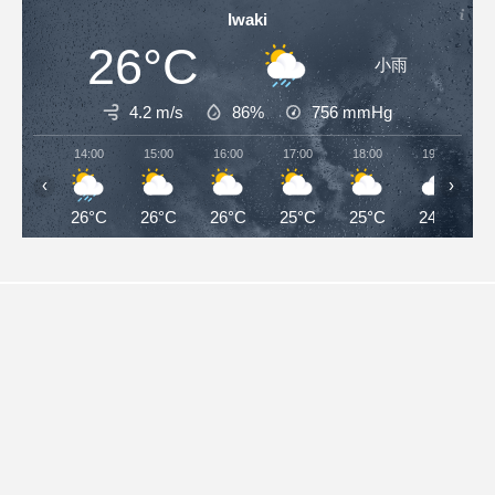
Iwaki
26°C
小雨
4.2 m/s
86%
756
mmHg
14:00
15:00
16:00
17:00
18:00
19:00
‹
›
26°C
26°C
26°C
25°C
25°C
24°C