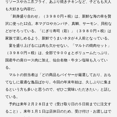
リソースやカニ爪フライ、あぶり焼きチキンなど、子どもも大人
も大好きな内容だ。
「刺身盛り合わせ」（３９８０円＋税）は、新鮮な海の幸を贅
沢に使った12点。本マグロやカンパチ、真鯛、サーモン、貝柱な
どがそろっている。「にぎり寿司（彩）」（３９８０円＋税）は
家族で楽しめるよう、新鮮でうまいネタが４人前となっている。
宴を盛り上げるには肉も欠かせない。「マルトの焼肉セット」
（３９８０円＋税）は、全部で９００ｇとボリュームたっぷり。
国産牛の肩ロース肉に加え、仙台名物・牛タン塩味も入ってい
る。
マルトの担当者は「どの商品もバイヤーが厳選しており、おも
てなしに最適な逸品ばかり。今回の年末年始は、久しぶりに集ま
るという方も多いと思うので、ぜひご賞味いただきたい」と話し
ている。
予約は来年２月２８日まで（受け取り日の５日前までに注文す
ること）。来年１月１日は店休日のため、受け付け・お渡しはで