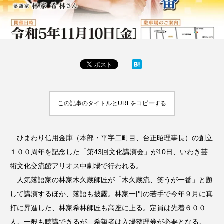
この記事のタイトルとURLをコピーする
ひまわり信用金庫（本部・平字二町目、台正昭理事長）の創立
１００周年を記念した「第43回文化講演会」が10日、いわき芸
術文化交流館アリオス中劇場で行われる。
人気落語家の林家木久蔵師匠が「木久蔵流、笑うが一番」と題
して講演するほか、落語も披露。林家一門の若手で今年９月に真
打に昇進した、林家希林師匠も高座に上る。定員は先着６００
人。一般も聴講できるが、希望者は入場整理券が必要となる。