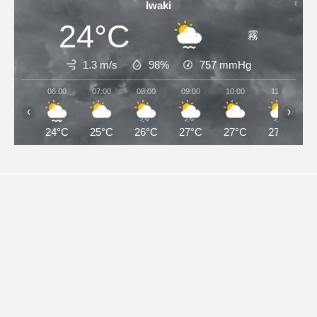
Iwaki
24°C
霧
1.3 m/s
98%
757
mmHg
06:00
07:00
08:00
09:00
10:00
11:00
‹
›
24°C
25°C
26°C
27°C
27°C
27°C