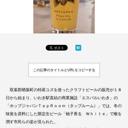
この記事のタイトルとURLをコピーする
双葉郡楢葉町の特産ユズを使ったクラフトビールの販売が１８
日から始まり、いわき駅直結の商業施設「エスパルいわき」の
「ホップジャパンＴａｐＲｏｏｍ（タップルーム）」では、冬の
味覚を原料にした限定生ビール「柚子香る Ｗｈｉｔｅ」で喉を
潤す市民らの姿が見られた。