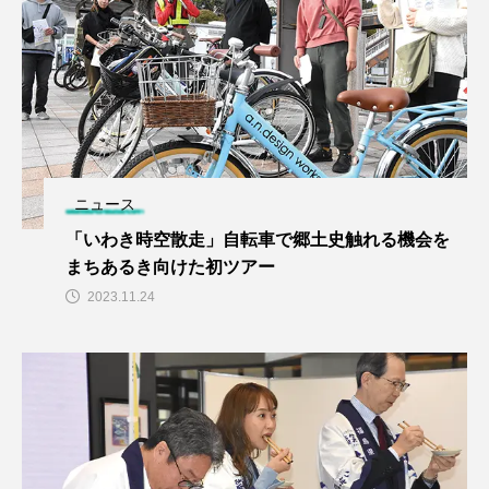
ニュース
「いわき時空散走」自転車で郷土史触れる機会を
まちあるき向けた初ツアー
2023.11.24