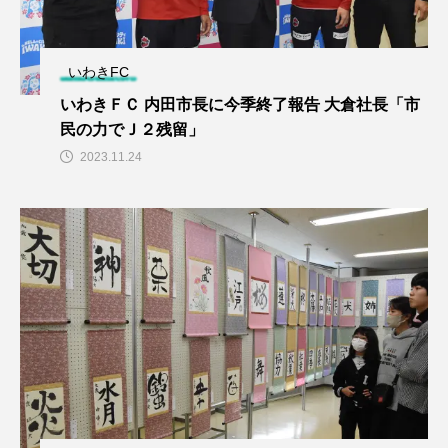
いわきFC
いわきＦＣ 内田市長に今季終了報告 大倉社長「市
民の力でＪ２残留」
2023.11.24