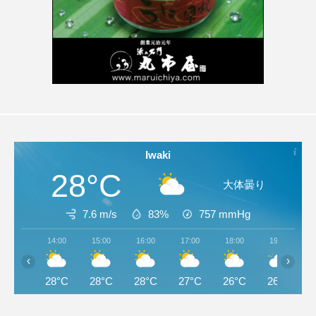
Iwaki
28°C
大体曇り
7.6 m/s
83%
757
mmHg
14:00
15:00
16:00
17:00
18:00
19:00
‹
›
28°C
28°C
28°C
27°C
26°C
26°C