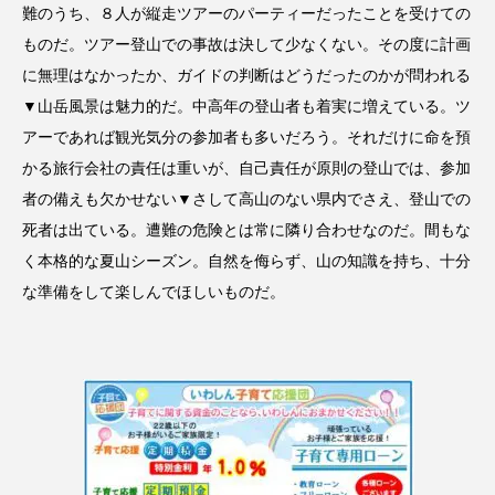
難のうち、８人が縦走ツアーのパーティーだったことを受けての
ものだ。ツアー登山での事故は決して少なくない。その度に計画
に無理はなかったか、ガイドの判断はどうだったのかが問われる
▼山岳風景は魅力的だ。中高年の登山者も着実に増えている。ツ
アーであれば観光気分の参加者も多いだろう。それだけに命を預
かる旅行会社の責任は重いが、自己責任が原則の登山では、参加
者の備えも欠かせない▼さして高山のない県内でさえ、登山での
死者は出ている。遭難の危険とは常に隣り合わせなのだ。間もな
く本格的な夏山シーズン。自然を侮らず、山の知識を持ち、十分
な準備をして楽しんでほしいものだ。