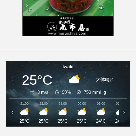
Iwaki
25°C
大体晴れ
3 m/s
99%
759
mmHg
21:00
22:00
23:00
00:00
01:00
02:00
‹
›
25°C
25°C
25°C
25°C
24°C
24°C