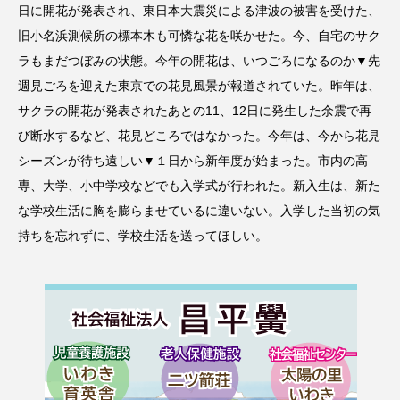
日に開花が発表され、東日本大震災による津波の被害を受けた、
旧小名浜測候所の標本木も可憐な花を咲かせた。今、自宅のサク
ラもまだつぼみの状態。今年の開花は、いつごろになるのか▼先
週見ごろを迎えた東京での花見風景が報道されていた。昨年は、
サクラの開花が発表されたあとの11、12日に発生した余震で再
び断水するなど、花見どころではなかった。今年は、今から花見
シーズンが待ち遠しい▼１日から新年度が始まった。市内の高
専、大学、小中学校などでも入学式が行われた。新入生は、新た
な学校生活に胸を膨らませているに違いない。入学した当初の気
持ちを忘れずに、学校生活を送ってほしい。