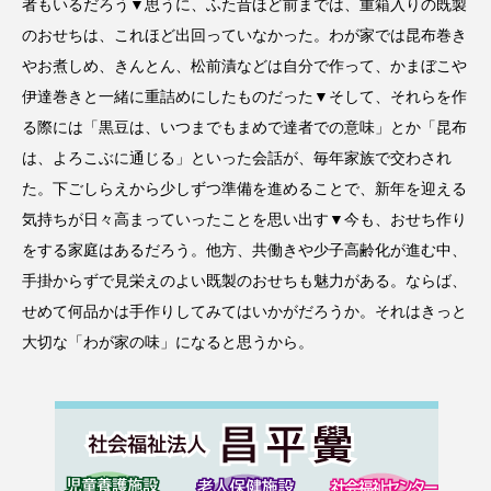
者もいるだろう▼思うに、ふた昔ほど前までは、重箱入りの既製
のおせちは、これほど出回っていなかった。わが家では昆布巻き
やお煮しめ、きんとん、松前漬などは自分で作って、かまぼこや
伊達巻きと一緒に重詰めにしたものだった▼そして、それらを作
る際には「黒豆は、いつまでもまめで達者での意味」とか「昆布
は、よろこぶに通じる」といった会話が、毎年家族で交わされ
た。下ごしらえから少しずつ準備を進めることで、新年を迎える
気持ちが日々高まっていったことを思い出す▼今も、おせち作り
をする家庭はあるだろう。他方、共働きや少子高齢化が進む中、
手掛からずで見栄えのよい既製のおせちも魅力がある。ならば、
せめて何品かは手作りしてみてはいかがだろうか。それはきっと
大切な「わが家の味」になると思うから。