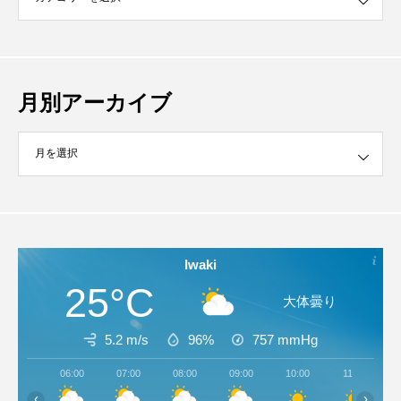
月別アーカイブ
イブ
Iwaki
25°C
大体曇り
5.2 m/s
96%
757
mmHg
06:00
07:00
08:00
09:00
10:00
11:00
‹
›