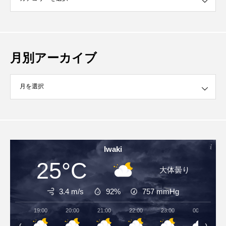
月別アーカイブ
イブ
Iwaki
25°C
大体曇り
3.4 m/s
92%
757
mmHg
19:00
20:00
21:00
22:00
23:00
00:00
‹
›