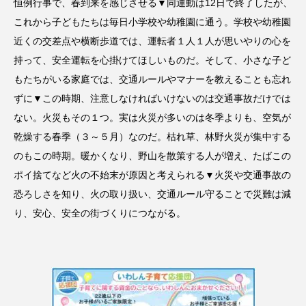
恒例行事で、春到来を感じさせる▼同運動は12日で終了したが、
これから子どもたちは毎日小学校や幼稚園に通う。学校や幼稚園
近くの交差点や横断歩道では、運転者１人１人が思いやりの心を
持って、安全運転を心掛けてほしいものだ。そして、小さな子ど
もたちがいる家庭では、交通ルールやマナーを教えることも忘れ
ずに▼この時期、注意しなければいけないのは交通事故だけでは
ない。火災もその１つ。実は火災が多いのは冬季よりも、空気が
乾燥する春季（３～５月）なのだ。枯れ草、林野火災が集中する
のもこの時期。暖かくなり、野山を散策する人が増え、たばこの
ポイ捨てなど火の不始末が原因と考えられる▼火災や交通事故の
恐ろしさを知り、火の取り扱い、交通ルール守ることで災難は減
り、安心、安全の街づくりにつながる。