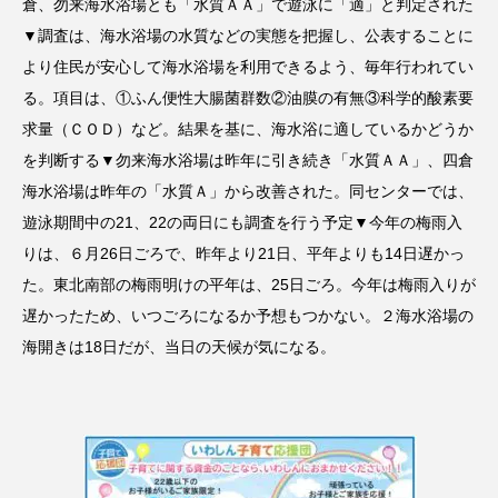
倉、勿来海水浴場とも「水質ＡＡ」で遊泳に「適」と判定された
▼調査は、海水浴場の水質などの実態を把握し、公表することに
より住民が安心して海水浴場を利用できるよう、毎年行われてい
る。項目は、①ふん便性大腸菌群数②油膜の有無③科学的酸素要
求量（ＣＯＤ）など。結果を基に、海水浴に適しているかどうか
を判断する▼勿来海水浴場は昨年に引き続き「水質ＡＡ」、四倉
海水浴場は昨年の「水質Ａ」から改善された。同センターでは、
遊泳期間中の21、22の両日にも調査を行う予定▼今年の梅雨入
りは、６月26日ごろで、昨年より21日、平年よりも14日遅かっ
た。東北南部の梅雨明けの平年は、25日ごろ。今年は梅雨入りが
遅かったため、いつごろになるか予想もつかない。２海水浴場の
海開きは18日だが、当日の天候が気になる。