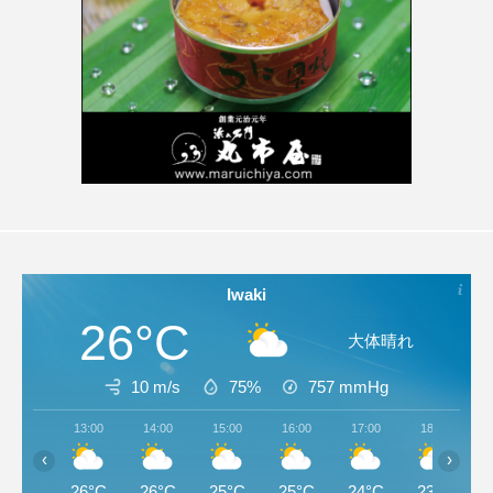
Iwaki
26°C
大体晴れ
10 m/s
75%
757
mmHg
13:00
14:00
15:00
16:00
17:00
18:00
‹
›
26°C
26°C
25°C
25°C
24°C
23°C