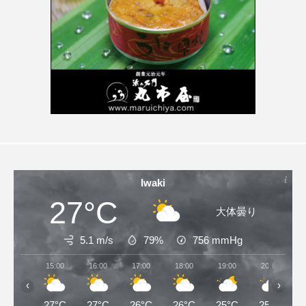
Iwaki
27°C
大体曇り
5.1 m/s
79%
756
mmHg
15:00
16:00
17:00
18:00
19:00
20:00
‹
›
27°C
27°C
26°C
26°C
25°C
25°C