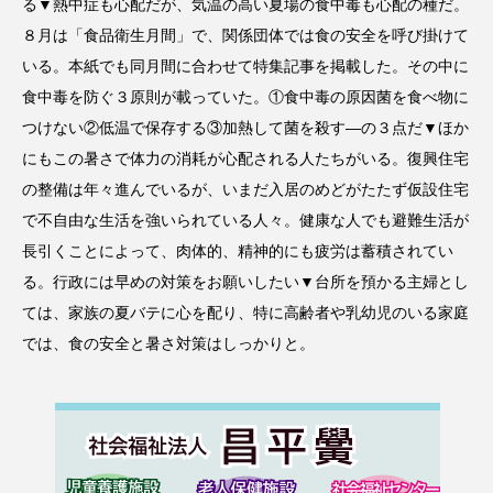
る▼熱中症も心配だが、気温の高い夏場の食中毒も心配の種だ。
８月は「食品衛生月間」で、関係団体では食の安全を呼び掛けて
いる。本紙でも同月間に合わせて特集記事を掲載した。その中に
食中毒を防ぐ３原則が載っていた。①食中毒の原因菌を食べ物に
つけない②低温で保存する③加熱して菌を殺す―の３点だ▼ほか
にもこの暑さで体力の消耗が心配される人たちがいる。復興住宅
の整備は年々進んでいるが、いまだ入居のめどがたたず仮設住宅
で不自由な生活を強いられている人々。健康な人でも避難生活が
長引くことによって、肉体的、精神的にも疲労は蓄積されてい
る。行政には早めの対策をお願いしたい▼台所を預かる主婦とし
ては、家族の夏バテに心を配り、特に高齢者や乳幼児のいる家庭
では、食の安全と暑さ対策はしっかりと。