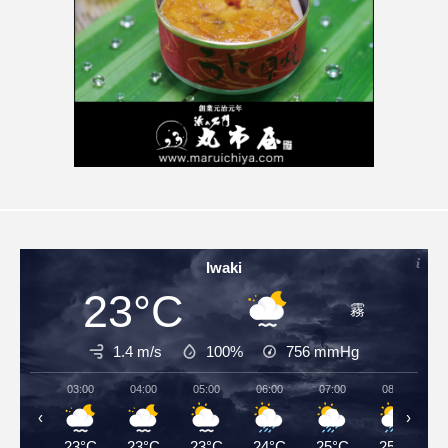
Iwaki
23°C
霧
1.4 m/s
100%
756
mmHg
03:00
04:00
05:00
06:00
07:00
08:00
‹
›
23°C
23°C
23°C
24°C
25°C
25°C