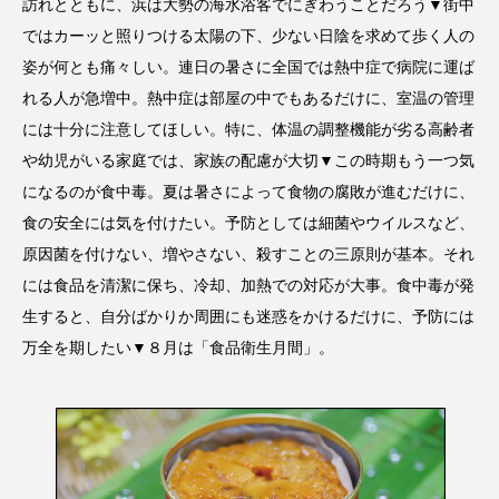
訪れとともに、浜は大勢の海水浴客でにぎわうことだろう▼街中
ではカーッと照りつける太陽の下、少ない日陰を求めて歩く人の
姿が何とも痛々しい。連日の暑さに全国では熱中症で病院に運ば
れる人が急増中。熱中症は部屋の中でもあるだけに、室温の管理
には十分に注意してほしい。特に、体温の調整機能が劣る高齢者
や幼児がいる家庭では、家族の配慮が大切▼この時期もう一つ気
になるのが食中毒。夏は暑さによって食物の腐敗が進むだけに、
食の安全には気を付けたい。予防としては細菌やウイルスなど、
原因菌を付けない、増やさない、殺すことの三原則が基本。それ
には食品を清潔に保ち、冷却、加熱での対応が大事。食中毒が発
生すると、自分ばかりか周囲にも迷惑をかけるだけに、予防には
万全を期したい▼８月は「食品衛生月間」。