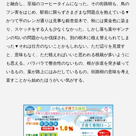
と融合し、至福のコーヒータイムになった。その街路樹も、鳥の
フン害をはじめ、駅前に限らずさまざまな問題点を抱えている▼
かつて平のレンガ通りは見事な銀杏並木で、秋には黄金色に染ま
り、スケッチをする人も少なくなかった。しかし落ち葉やギンナ
ンの匂いの問題からか伐採され、別の樹木に植え替えられてしま
った▼それは仕方のないことかもしれない。ただ辺りを見渡す
と、意味もなく、ただ植えればいいと思われる植栽が多いように
も思える。バラバラで整合性のないもの、根が歩道を突き破って
いるもの、葉が路上にはみだしているもの。街路樹の意味を考え
直すことから始めたほうがいい気がする。