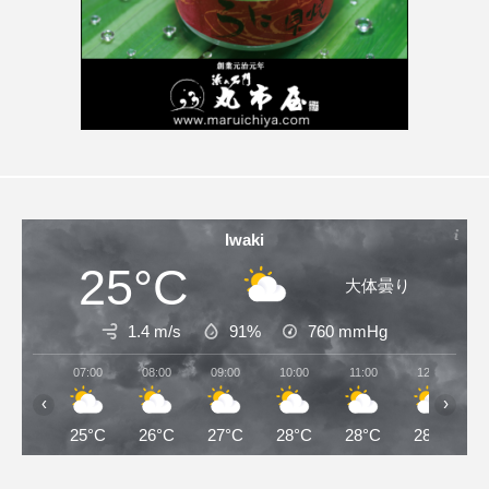
Iwaki
25°C
大体曇り
1.4 m/s
91%
760
mmHg
07:00
08:00
09:00
10:00
11:00
12:00
‹
›
25°C
26°C
27°C
28°C
28°C
28°C