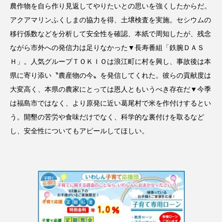
農作物を自ら作り見返してやりたいとの思いを強くしたからだ。
アクアマリンふくしまの協力を得、土壌検査を実施。セシウムの
移行係数などを分析して安全性を確認、本紙で周知したが、残念
ながら市外への発信力は足りなかった▼長寿番組「鉄腕ＤＡＳ
Ｈ」。人気グループＴＯＫＩＯは浪江町に村を興し、事故後は本
県に寄り添い〝農産物の今〟を発信してくれた。彼らの貢献度は
大変高く、本県の農家にとっては恩人ともいうべき存在だ▼今季
は福島市ではなく、より原発に近い葛尾村で米を作付けするとい
う。開墾の苦労や食味だけでなく、科学的な裏付けを取るなど
し、安全性についてもアピールしてほしい。