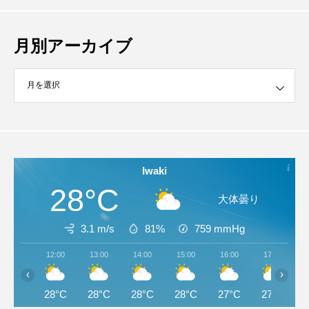
月別アーカイブ
イブ
Iwaki
28°C
大体曇り
3.1 m/s
81%
759
mmHg
12:00
13:00
14:00
15:00
16:00
17:00
‹
›
28°C
28°C
28°C
28°C
27°C
27°C