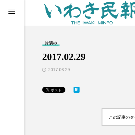
らす（旧 個処から）
片隅抄
2017.02.29
2017.06.29
等)
この記事のタ
ブ