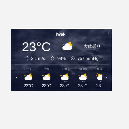
Iwaki
23°C
大体曇り
2.1 m/s
98%
757
mmHg
01:00
02:00
03:00
04:00
05:00
06:00
‹
›
23°C
23°C
23°C
23°C
23°C
24°C