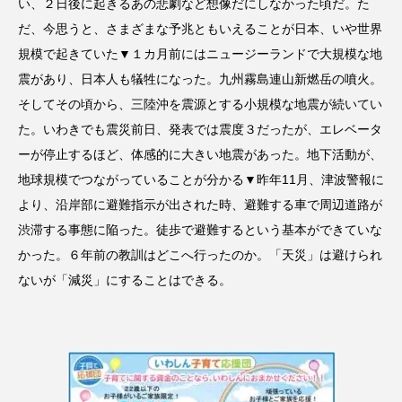
い、２日後に起きるあの悲劇など想像だにしなかった頃だ。た
だ、今思うと、さまざまな予兆ともいえることが日本、いや世界
規模で起きていた▼１カ月前にはニュージーランドで大規模な地
震があり、日本人も犠牲になった。九州霧島連山新燃岳の噴火。
そしてその頃から、三陸沖を震源とする小規模な地震が続いてい
た。いわきでも震災前日、発表では震度３だったが、エレベータ
ーが停止するほど、体感的に大きい地震があった。地下活動が、
地球規模でつながっていることが分かる▼昨年11月、津波警報に
より、沿岸部に避難指示が出された時、避難する車で周辺道路が
渋滞する事態に陥った。徒歩で避難するという基本ができていな
かった。６年前の教訓はどこへ行ったのか。「天災」は避けられ
ないが「減災」にすることはできる。