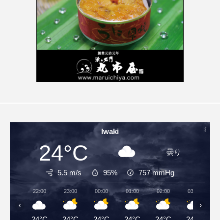
Iwaki
24°C
曇り
5.5 m/s
95%
757
mmHg
22:00
23:00
00:00
01:00
02:00
03:00
‹
›
24°C
24°C
24°C
24°C
24°C
24°C