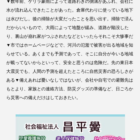
▼数年前、ゲリラ豪雨によって道路わきの側溝があふれ、会社に
水が流れ込んできたことがあった。倉庫代わりに使っている地下
は水びだし。後の掃除が大変だったことを思い出す。掃除で済ん
だからいいもので、大雨によって地盤が緩み、道路が陥没した
り、裏山が崩れ家がつぶされたなどといったらそれこそ大惨事だ
▼市ではホームページなどで、河川の氾濫で被害が出る地域を知
らせている。あくまでも予測であって、そこに自分が今いる地域
が載ってないからといって、安全と思うのは危険だ。先の東日本
大震災でも、人間の予測を超えたところに自然災害の恐ろしさが
ある▼備えあれば憂いなしではないが、会社や自宅での避難先は
もとより、家族との連絡方法、防災グッズの準備など、日ごろか
ら災害への備えだけはしておきたい。