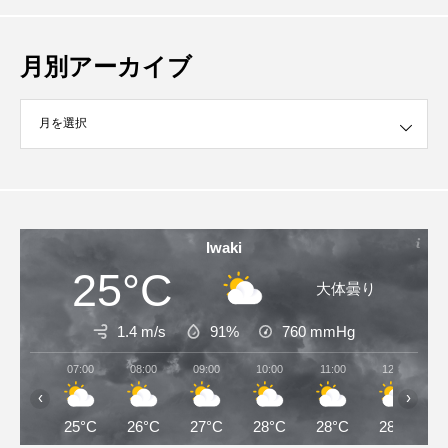
月別アーカイブ
イブ
Iwaki
25°C
大体曇り
1.4 m/s
91%
760
mmHg
07:00
08:00
09:00
10:00
11:00
12:00
‹
›
25°C
26°C
27°C
28°C
28°C
28°C