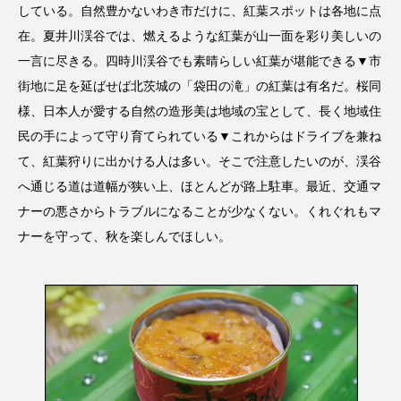
している。自然豊かないわき市だけに、紅葉スポットは各地に点
在。夏井川渓谷では、燃えるような紅葉が山一面を彩り美しいの
一言に尽きる。四時川渓谷でも素晴らしい紅葉が堪能できる▼市
街地に足を延ばせば北茨城の「袋田の滝」の紅葉は有名だ。桜同
様、日本人が愛する自然の造形美は地域の宝として、長く地域住
民の手によって守り育てられている▼これからはドライブを兼ね
て、紅葉狩りに出かける人は多い。そこで注意したいのが、渓谷
へ通じる道は道幅が狭い上、ほとんどが路上駐車。最近、交通マ
ナーの悪さからトラブルになることが少なくない。くれぐれもマ
ナーを守って、秋を楽しんでほしい。