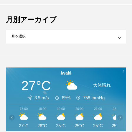
月別アーカイブ
イブ
Iwaki
27°C
大体晴れ
3.9 m/s
89%
758
mmHg
17:00
18:00
19:00
20:00
21:00
22:00
‹
›
27°C
26°C
25°C
25°C
25°C
25°C